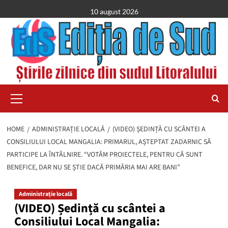
Skip
10 august 2026
to
content
Primary
Menu
HOME
ADMINISTRAȚIE LOCALĂ
(VIDEO) ȘEDINȚĂ CU SCÂNTEI A
CONSILIULUI LOCAL MANGALIA: PRIMARUL, AȘTEPTAT ZADARNIC SĂ
PARTICIPE LA ÎNTÂLNIRE. “VOTĂM PROIECTELE, PENTRU CĂ SUNT
BENEFICE, DAR NU SE ȘTIE DACĂ PRIMĂRIA MAI ARE BANI”
Administrație locală
(VIDEO) Ședință cu scântei a
Consiliului Local Mangalia: