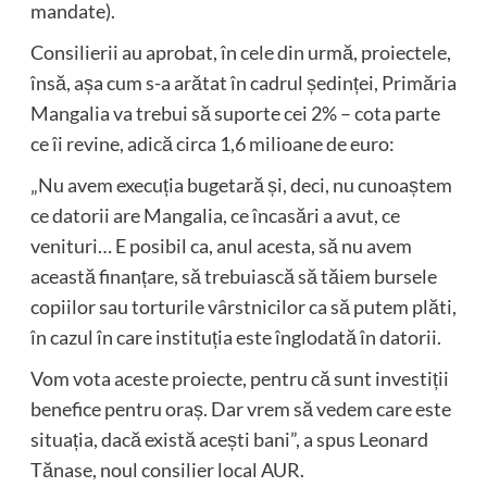
mandate).
Consilierii au aprobat, în cele din urmă, proiectele,
însă, așa cum s-a arătat în cadrul ședinței, Primăria
Mangalia va trebui să suporte cei 2% – cota parte
ce îi revine, adică circa 1,6 milioane de euro:
„Nu avem execuția bugetară și, deci, nu cunoaștem
ce datorii are Mangalia, ce încasări a avut, ce
venituri… E posibil ca, anul acesta, să nu avem
această finanțare, să trebuiască să tăiem bursele
copiilor sau torturile vârstnicilor ca să putem plăti,
în cazul în care instituția este înglodată în datorii.
Vom vota aceste proiecte, pentru că sunt investiții
benefice pentru oraș. Dar vrem să vedem care este
situația, dacă există acești bani”, a spus Leonard
Tănase, noul consilier local AUR.