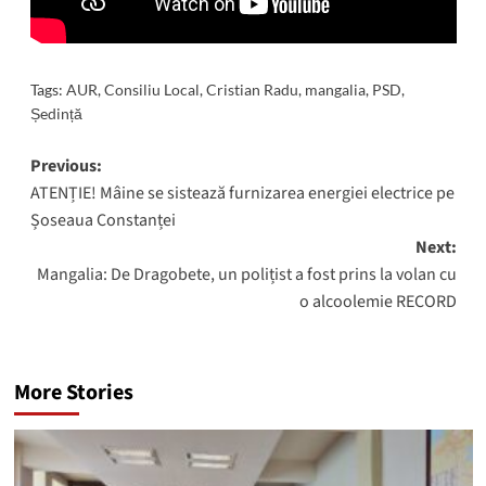
Tags:
AUR
,
Consiliu Local
,
Cristian Radu
,
mangalia
,
PSD
,
Ședință
Post
Previous:
ATENȚIE! Mâine se sistează furnizarea energiei electrice pe
navigation
Șoseaua Constanței
Next:
Mangalia: De Dragobete, un polițist a fost prins la volan cu
o alcoolemie RECORD
More Stories