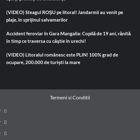
(VIDEO) Steagul ROȘU pe litoral! Jandarmii au venit pe
plaje, în sprijinul salvamarilor
Accident feroviar în Gara Mangalia: Copilă de 19 ani, rănită
în timp ce traversa cu căștie în urechi!
(VIDEO) Litoralul românesc este PLIN! 100% grad de
ocupare, 200.000 de turiști la mare
Termeni si Conditii
Prima
pagină
Știri
de
Administrație