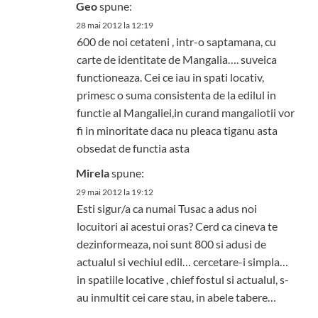
Geo
spune:
28 mai 2012 la 12:19
600 de noi cetateni , intr-o saptamana, cu
carte de identitate de Mangalia…. suveica
functioneaza. Cei ce iau in spati locativ,
primesc o suma consistenta de la edilul in
functie al Mangaliei,in curand mangaliotii vor
fi in minoritate daca nu pleaca tiganu asta
obsedat de functia asta
Mirela
spune:
29 mai 2012 la 19:12
Esti sigur/a ca numai Tusac a adus noi
locuitori ai acestui oras? Cerd ca cineva te
dezinformeaza, noi sunt 800 si adusi de
actualul si vechiul edil… cercetare-i simpla…
in spatiile locative , chief fostul si actualul, s-
au inmultit cei care stau, in abele tabere…