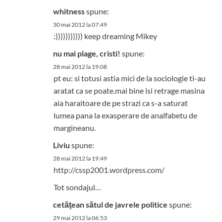
whitness
spune:
30 mai 2012 la 07:49
:))))))))))) keep dreaming Mikey
nu mai plage, cristi!
spune:
28 mai 2012 la 19:08
pt eu: si totusi astia mici de la sociologie ti-au
aratat ca se poate.mai bine isi retrage masina
aia haraitoare de pe strazi ca s-a saturat
lumea pana la exasperare de analfabetu de
margineanu.
Liviu
spune:
28 mai 2012 la 19:49
http://cssp2001.wordpress.com/
Tot sondajul…
cetăţean sătul de javrele politice
spune:
29 mai 2012 la 06:53