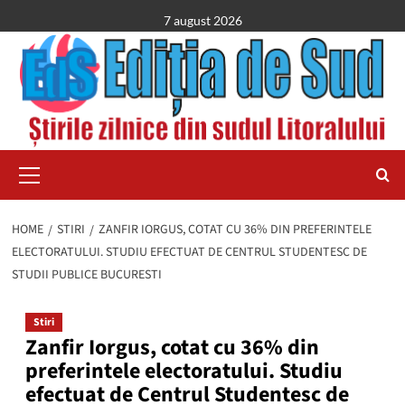
Skip
7 august 2026
to
content
Primary
Menu
HOME
STIRI
ZANFIR IORGUS, COTAT CU 36% DIN PREFERINTELE
ELECTORATULUI. STUDIU EFECTUAT DE CENTRUL STUDENTESC DE
STUDII PUBLICE BUCURESTI
Stiri
Zanfir Iorgus, cotat cu 36% din
preferintele electoratului. Studiu
efectuat de Centrul Studentesc de