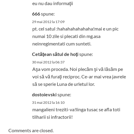
eu nu dau informaţii
666
spune:
29 mai 2012 la 17:09
pt. cel satul :hahahahahahaha!mai e un pic
numai 10 zile si plecati din mg.asa
neinregimentati cum sunteti.
Cetăţean sătul de hoţi
spune:
30 mai 2012 la 06:37
Aşa vom proceda. Noi plecăm şi vă lăsăm pe
voi să vă furaţi reciproc. Ce-ar mai vrea javrele
să se sperie Luna de urletul lor.
dostoievski
spune:
31 mai 2012 la 16:10
mangalieni treziti-va!linga tusac se afla toti
tilharii si infractorii!
Comments are closed.