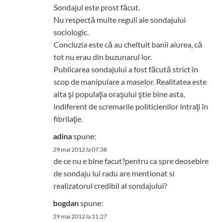
Sondajul este prost făcut.
Nu respectă multe reguli ale sondajului
sociologic.
Concluzia este că au cheltuit banii aiurea, că
tot nu erau din buzunarul lor.
Publicarea sondajului a fost făcută strict în
scop de manipulare a maselor. Realitatea este
alta şi populaţia oraşului ştie bine asta,
indiferent de scremarile politicienilor intraţi în
fibrilaţie.
adina
spune:
29 mai 2012 la 07:38
de ce nu e bine facut?pentru ca spre deosebire
de sondaju lui radu are mentionat si
realizatorul credibil al sondajului?
bogdan
spune:
29 mai 2012 la 11:27