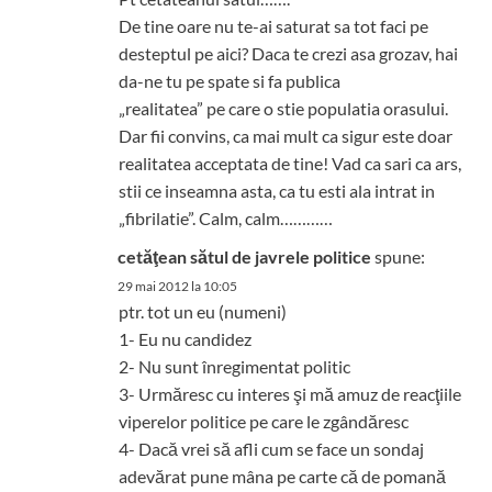
De tine oare nu te-ai saturat sa tot faci pe
desteptul pe aici? Daca te crezi asa grozav, hai
da-ne tu pe spate si fa publica
„realitatea” pe care o stie populatia orasului.
Dar fii convins, ca mai mult ca sigur este doar
realitatea acceptata de tine! Vad ca sari ca ars,
stii ce inseamna asta, ca tu esti ala intrat in
„fibrilatie”. Calm, calm…………
cetăţean sătul de javrele politice
spune:
29 mai 2012 la 10:05
ptr. tot un eu (numeni)
1- Eu nu candidez
2- Nu sunt înregimentat politic
3- Urmăresc cu interes şi mă amuz de reacţiile
viperelor politice pe care le zgândăresc
4- Dacă vrei să afli cum se face un sondaj
adevărat pune mâna pe carte că de pomană