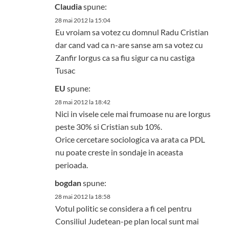
Claudia
spune:
28 mai 2012 la 15:04
Eu vroiam sa votez cu domnul Radu Cristian
dar cand vad ca n-are sanse am sa votez cu
Zanfir Iorgus ca sa fiu sigur ca nu castiga
Tusac
EU
spune:
28 mai 2012 la 18:42
Nici in visele cele mai frumoase nu are Iorgus
peste 30% si Cristian sub 10%.
Orice cercetare sociologica va arata ca PDL
nu poate creste in sondaje in aceasta
perioada.
bogdan
spune:
28 mai 2012 la 18:58
Votul politic se considera a fi cel pentru
Consiliul Judetean-pe plan local sunt mai