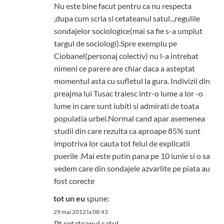
Nu este bine facut pentru ca nu respecta
,dupa cum scria si cetateanul satul..,regulile
sondajelor sociologice(mai sa fie s-a umplut
targul de sociologi).Spre exemplu pe
Ciobanel(personaj colectiv) nu l-a intrebat
nimeni ce parere are chiar daca a asteptat
momentul asta cu sufletul la gura. Indivizii din
preajma lui Tusac traiesc intr-o lume a lor -o
lume in care sunt iubiti si admirati de toata
populatia urbei.Normal cand apar asemenea
studii din care rezulta ca aproape 85% sunt
impotriva lor cauta tot felul de explicatii
puerile .Mai este putin pana pe 10 iunie si o sa
vedem care din sondajele azvarlite pe piata au
fost corecte
tot un eu
spune:
29 mai 2012 la 08:43
Pt cetateanul satul…….