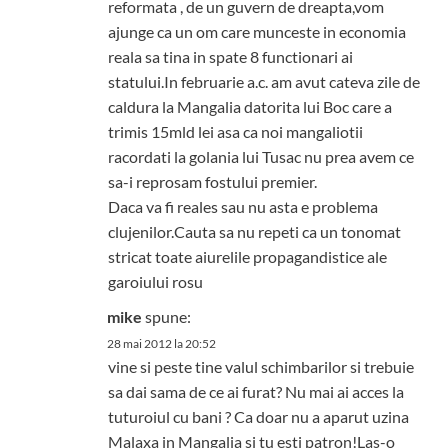
reformata , de un guvern de dreapta,vom
ajunge ca un om care munceste in economia
reala sa tina in spate 8 functionari ai
statului.In februarie a.c. am avut cateva zile de
caldura la Mangalia datorita lui Boc care a
trimis 15mld lei asa ca noi mangaliotii
racordati la golania lui Tusac nu prea avem ce
sa-i reprosam fostului premier.
Daca va fi reales sau nu asta e problema
clujenilor.Cauta sa nu repeti ca un tonomat
stricat toate aiurelile propagandistice ale
garoiului rosu
mike
spune:
28 mai 2012 la 20:52
vine si peste tine valul schimbarilor si trebuie
sa dai sama de ce ai furat? Nu mai ai acces la
tuturoiul cu bani ? Ca doar nu a aparut uzina
Malaxa in Mangalia si tu esti patron!Las-o