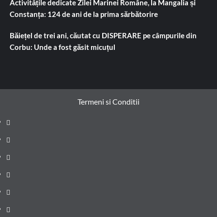
Activitățile dedicate Zilei Marinei Române, la Mangalia și
Constanța: 124 de ani de la prima sărbătorire
Băiețel de trei ani, căutat cu DISPERARE pe câmpurile din
Corbu: Unde a fost găsit micuțul
Termeni si Conditii
Prima
pagină
Știri
de
Administrație
ultima
locală
Actualitate
oră
Justiție
Cultura