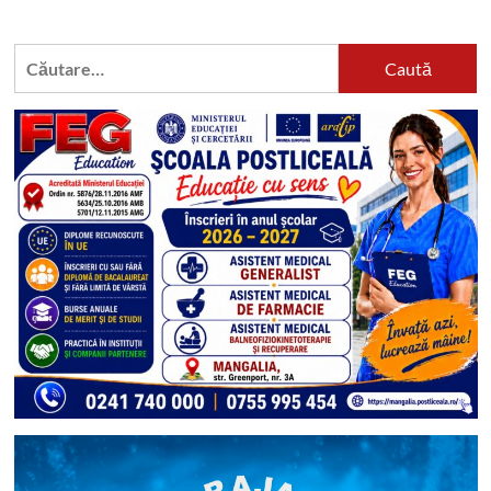
Caută
după: