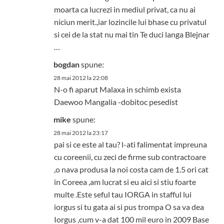
moarta ca lucrezi in mediul privat, ca nu ai
niciun merit.,iar lozincile lui bhase cu privatul
si cei de la stat nu mai tin Te duci langa Blejnar
…
bogdan
spune:
28 mai 2012 la 22:08
N-o fi aparut Malaxa in schimb exista
Daewoo Mangalia -dobitoc pesedist
mike
spune:
28 mai 2012 la 23:17
pai si ce este al tau? l-ati falimentat impreuna
cu coreenii, cu zeci de firme sub contractoare
,o nava produsa la noi costa cam de 1.5 ori cat
in Coreea ,am lucrat si eu aici si stiu foarte
multe .Este seful tau IORGA in stafful lui
iorgus si tu gata ai si pus trompa O sa va dea
Iorgus ,cum v-a dat 100 mil euro in 2009 Base