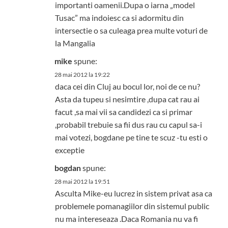
importanti oamenii.Dupa o iarna „model
Tusac” ma indoiesc ca si adormitu din
intersectie o sa culeaga prea multe voturi de
la Mangalia
mike
spune:
28 mai 2012 la 19:22
daca cei din Cluj au bocul lor, noi de ce nu?
Asta da tupeu si nesimtire ,dupa cat rau ai
facut ,sa mai vii sa candidezi ca si primar
,probabil trebuie sa fii dus rau cu capul sa-i
mai votezi, bogdane pe tine te scuz -tu esti o
exceptie
bogdan
spune:
28 mai 2012 la 19:51
Asculta Mike-eu lucrez in sistem privat asa ca
problemele pomanagiilor din sistemul public
nu ma intereseaza .Daca Romania nu va fi