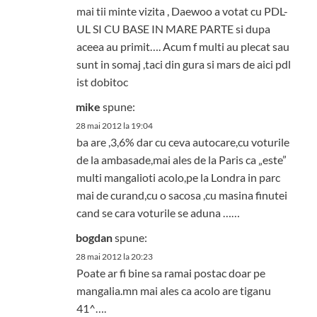
mai tii minte vizita , Daewoo a votat cu PDL-
UL SI CU BASE IN MARE PARTE si dupa
aceea au primit…. Acum f multi au plecat sau
sunt in somaj ,taci din gura si mars de aici pdl
ist dobitoc
mike
spune:
28 mai 2012 la 19:04
ba are ,3,6% dar cu ceva autocare,cu voturile
de la ambasade,mai ales de la Paris ca „este”
multi mangalioti acolo,pe la Londra in parc
mai de curand,cu o sacosa ,cu masina finutei
cand se cara voturile se aduna ……
bogdan
spune:
28 mai 2012 la 20:23
Poate ar fi bine sa ramai postac doar pe
mangalia.mn mai ales ca acolo are tiganu
41^….