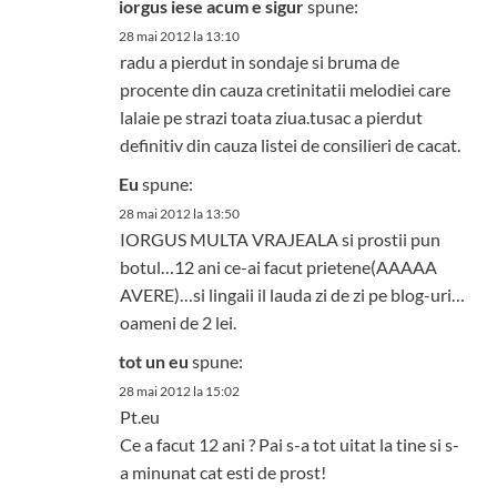
iorgus iese acum e sigur
spune:
28 mai 2012 la 13:10
radu a pierdut in sondaje si bruma de
procente din cauza cretinitatii melodiei care
lalaie pe strazi toata ziua.tusac a pierdut
definitiv din cauza listei de consilieri de cacat.
Eu
spune:
28 mai 2012 la 13:50
IORGUS MULTA VRAJEALA si prostii pun
botul…12 ani ce-ai facut prietene(AAAAA
AVERE)…si lingaii il lauda zi de zi pe blog-uri…
oameni de 2 lei.
tot un eu
spune:
28 mai 2012 la 15:02
Pt.eu
Ce a facut 12 ani ? Pai s-a tot uitat la tine si s-
a minunat cat esti de prost!