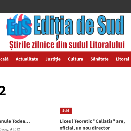
ocală
Actualitate
Justiție
Cultura
Sănătate
Litoral
2
Stiri
mnule Todea…
Liceul Teoretic "Callatis" are,
oficial, un nou director
0 august 2012