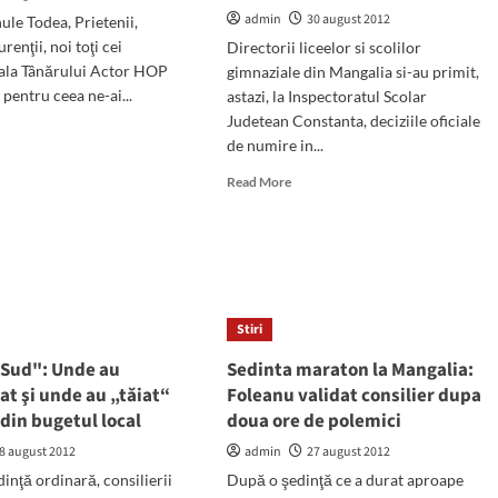
admin
30 august 2012
le Todea, Prietenii,
renţii, noi toţi cei
Directorii liceelor si scolilor
Gala Tânărului Actor HOP
gimnaziale din Mangalia si-au primit,
pentru ceea ne-ai...
astazi, la Inspectoratul Scolar
Judetean Constanta, deciziile oficiale
d
de numire in...
e
ut
Read
Read More
gă
more
nule
about
ea…
Liceul
Teoretic
"Callatis"
are,
oficial,
Stiri
un
 Sud": Unde au
Sedinta maraton la Mangalia:
nou
director
t şi unde au „tăiat“
Foleanu validat consilier dupa
 din bugetul local
doua ore de polemici
8 august 2012
admin
27 august 2012
dinţă ordinară, consilierii
După o şedinţă ce a durat aproape