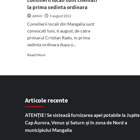
consilierii locali sunt chemati
in
la prima sedinta ordinara
urm
sedi
admin
3 august 2012
Cons
Consilierii locali din Mangalia sunt
PS
il
convocati luni, 6 august, de catre
„iub
primarul Cristian Radu, in prima
dar
sedinta ordinara dupa o...
mai
Read
vor
Read More
more
sa
about
„ana
Dupa
situ
o
perioada
indelungata,
consilierii
Articole recente
locali
sunt
chemati
ATENȚIE! Se sistează furnizarea apei potabile la Jupiter
la
Cap Aurora, Venus și Saturn și în zona de Nord a
prima
municipiului Mangalia
sedinta
ordinara