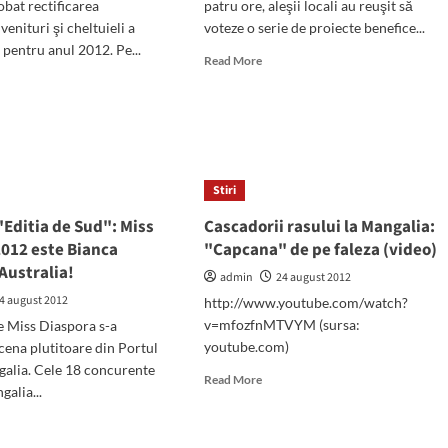
obat rectificarea
patru ore, aleşii locali au reuşit să
venituri şi cheltuieli a
voteze o serie de proiecte benefice...
 pentru anul 2012. Pe...
Read
Read More
more
d
about
e
Sedinta
ut
maraton
tia
la
Mangalia:
":
Stiri
Foleanu
de
validat
Editia de Sud": Miss
Cascadorii rasului la Mangalia:
consilier
limentat
2012 este Bianca
"Capcana" de pe faleza (video)
dupa
doua
 Australia!
e
admin
24 august 2012
ore
4 august 2012
http://www.youtube.com/watch?
de
at“
v=mfozfnMTVYM (sursa:
polemici
e Miss Diaspora s-a
ilierii
youtube.com)
scena plutitoare din Portul
etul
galia. Cele 18 concurente
Read
Read More
l
galia...
more
about
d
Cascadorii
e