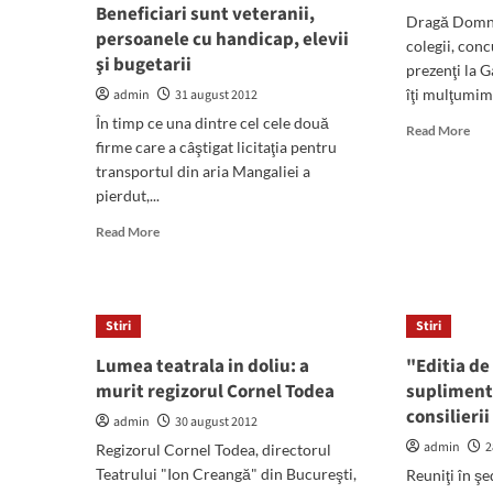
Beneficiari sunt veteranii,
Dragă Domnu
persoanele cu handicap, elevii
colegii, concu
şi bugetarii
prezenţi la 
îţi mulţumim 
admin
31 august 2012
În timp ce una dintre cel cele două
Rea
Read More
firme care a câştigat licitaţia pentru
mor
abo
transportul din aria Mangaliei a
Dra
pierdut,...
Dom
Read
Read More
Tod
more
about
Gratuităţi
pentru
Stiri
Stiri
transportul
în
Lumea teatrala in doliu: a
"Editia de
comun
murit regizorul Cornel Todea
suplimenta
din
consilierii
Mangalia.
admin
30 august 2012
Beneficiari
admin
2
Regizorul Cornel Todea, directorul
sunt
Teatrului "Ion Creangă" din Bucureşti,
Reuniţi în şe
veteranii,