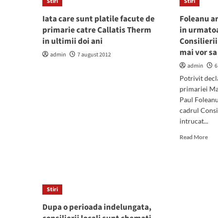
Stiri
Stiri
inta
litoralului,
cu
invitati
Iata care sunt platile facute de
Foleanu ar
pres
sa
primarie catre Callatis Therm
in urmatoa
asoc
asiste
de
in ultimii doi ani
Consilierii
la
prop
rugaciunile
mai vor sa
admin
7 august 2012
musulmane
admin
6
in
cea
Potrivit decl
mai
primariei Ma
veche
Paul Foleanu 
geamie
cadrul Consi
din
intrucat...
Romania
Rea
Read More
mor
abo
Fol
ar
urm
Stiri
sa
fie
Dupa o perioada indelungata,
vali