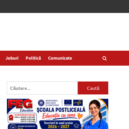
Joburi
Politică
Comunicate
Caută
după: