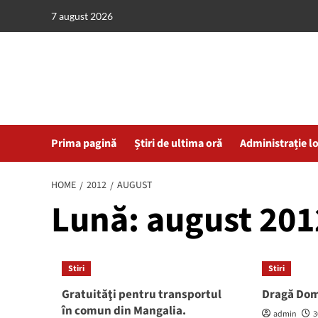
Skip
7 august 2026
to
content
Prima pagină
Știri de ultima oră
Administrație l
HOME
2012
AUGUST
Lună:
august 201
Stiri
Stiri
Gratuităţi pentru transportul
Dragă Do
în comun din Mangalia.
admin
3