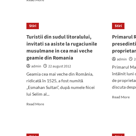
abo
more
Pre
about
"Edi
Deși
de
pregătit
Stiri
Stiri
Sud
pentru
Mis
intrarea
Turistii din sudul litoralului,
Primarul R
Dia
în
invitati sa asiste la rugaciunile
presedinti
201
noul
musulmane in cea mai veche
proprietar
est
an
Bia
geamie din Romania
școlar,
admin
2
Laza
Colegiul
admin
22 august 2012
Primarul Man
din
Economic
Aust
întâlnit luni
Geamia cea mai veche din România,
Mangalia
duce
de proprieta
ridicată în 1525, a fost numită
lipsa
discuta desp
„Esmahan Sultan“, după numele fiicei
unei
lui Selim al...
Rea
săli
Read More
mor
de
Read
Read More
abo
sport
more
Pri
about
Rad
Turistii
s-
din
a
sudul