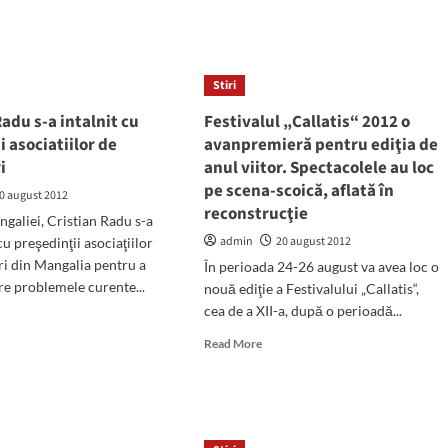
rasului
ut
la
miera
Mangalia:
tia
"Capcana"
de
Stiri
":
pe
s
adu s-a intalnit cu
Festivalul „Callatis“ 2012 o
faleza
spora
(video)
i asociatiilor de
avanpremieră pentru ediţia de
2
i
e
anul viitor. Spectacolele au loc
nca
pe scena-scoică, aflată în
0 august 2012
r,
reconstrucţie
galiei, Cristian Radu s-a
ralia!
admin
20 august 2012
 cu preşedinţii asociaţiilor
ri din Mangalia pentru a
În perioada 24-26 august va avea loc o
re problemele curente...
nouă ediţie a Festivalului „Callatis“,
cea de a XII-a, după o perioadă...
d
e
Read
Read More
ut
more
marul
about
u
Festivalul
„Callatis“
2012