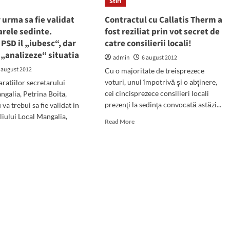
lnit
Stiri
o
avanpremieră
 urma sa fie validat
Contractul cu Callatis Therm a
edintii
pentru
rele sedinte.
fost reziliat prin vot secret de
iatiilor
ediţia
 PSD il „iubesc“, dar
catre consilierii locali!
de
rietari
anul
 „analizeze“ situatia
admin
6 august 2012
viitor.
 august 2012
Cu o majoritate de treisprezece
Spectacolele
voturi, unul împotrivă şi o abţinere,
au
aratiilor secretarului
loc
cei cincisprezece consilieri locali
ngalia, Petrina Boita,
pe
prezenţi la sedinţa convocată astăzi...
va trebui sa fie validat in
scena-
liului Local Mangalia,
Read
scoică,
Read More
more
aflată
about
în
d
Contractul
reconstrucţie
e
cu
ut
Callatis
eanu
Therm
a
a
fost
reziliat
prin
dat
vot