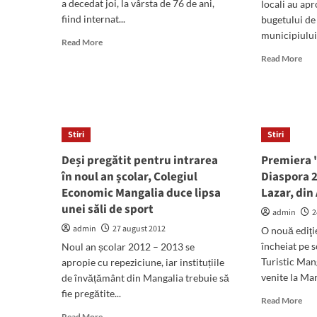
a decedat joi, la vârsta de 76 de ani,
locali au apr
persoanele
fiind internat...
cu
bugetului de 
handicap,
municipiului
Read
Read More
elevii
more
Rea
şi
Read More
about
mor
bugetarii
Lumea
abo
teatrala
"Edi
in
de
doliu:
Sud
Stiri
a
Stiri
Un
murit
au
Deși pregătit pentru intrarea
Premiera "
regizorul
sup
în noul an școlar, Colegiul
Diaspora 
Cornel
şi
Todea
Economic Mangalia duce lipsa
Lazar, din
und
au
unei săli de sport
admin
2
„tăi
admin
27 august 2012
O nouă ediţi
cons
din
încheiat pe 
Noul an școlar 2012 – 2013 se
bug
Turistic Man
apropie cu repeziciune, iar instituțiile
loca
venite la Man
de învățământ din Mangalia trebuie să
fie pregătite...
Rea
Read More
mor
Read
Read More