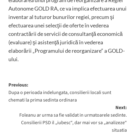
elaborarea unui program de reorganizare a Regiei
Autonome GOLD RA, ce va implica efectuarea unui
inventar al tuturor bunurilor regiei, precum şi
efectuarea unei selecţii de oferte în vederea
contractării de servicii de consultanţă economică
(evaluare) şi asistenţă juridică în vederea
elaborării „Programului de reorganizare“ a GOLD-
ului.
Post
Previous:
Dupa o perioada indelungata, consilierii locali sunt
navigation
chemati la prima sedinta ordinara
Next:
Foleanu ar urma sa fie validat in urmatoarele sedinte.
Consilierii PSD il „iubesc“, dar mai vor sa „analizeze“
situatia