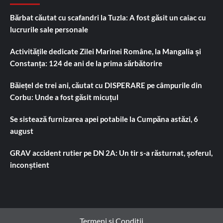
Bărbat căutat cu scafandri la Tuzla: A fost găsit un caiac cu
lucrurile sale personale
Activitățile dedicate Zilei Marinei Române, la Mangalia și
Constanța: 124 de ani de la prima sărbătorire
Băiețel de trei ani, căutat cu DISPERARE pe câmpurile din
Corbu: Unde a fost găsit micuțul
Se sistează furnizarea apei potabile la Cumpăna astăzi, 6
august
GRAV accident rutier pe DN 2A: Un tir s-a răsturnat, șoferul,
inconștient
Termeni si Conditii