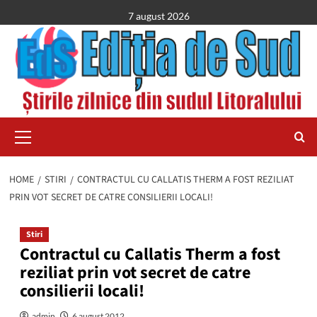
Skip
7 august 2026
to
content
Primary
Menu
HOME
STIRI
CONTRACTUL CU CALLATIS THERM A FOST REZILIAT
PRIN VOT SECRET DE CATRE CONSILIERII LOCALI!
Stiri
Contractul cu Callatis Therm a fost
reziliat prin vot secret de catre
consilierii locali!
admin
6 august 2012