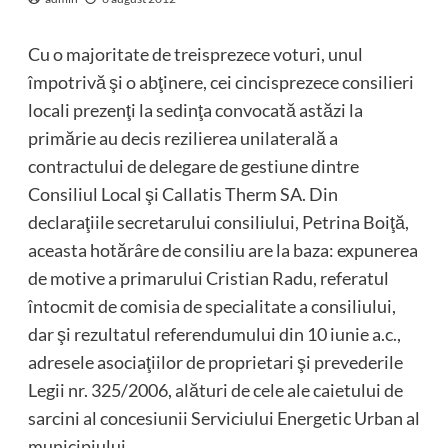
Cu o majoritate de treisprezece voturi, unul
împotrivă şi o abţinere, cei cincisprezece consilieri
locali prezenţi la sedinţa convocată astăzi la
primărie au decis rezilierea unilaterală a
contractului de delegare de gestiune dintre
Consiliul Local şi Callatis Therm SA. Din
declaraţiile secretarului consiliului, Petrina Boiţă,
aceasta hotărâre de consiliu are la baza: expunerea
de motive a primarului Cristian Radu, referatul
întocmit de comisia de specialitate a consiliului,
dar şi rezultatul referendumului din 10 iunie a.c.,
adresele asociaţiilor de proprietari şi prevederile
Legii nr. 325/2006, alături de cele ale caietului de
sarcini al concesiunii Serviciului Energetic Urban al
municipiului.