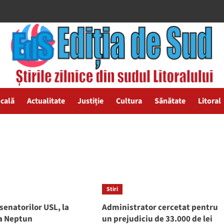
ocală
Actualitate
Justiție
Cultura
Sănătate
Litoral
Stiri
senatorilor USL, la
Administrator cercetat pentru
la Neptun
un prejudiciu de 33.000 de lei