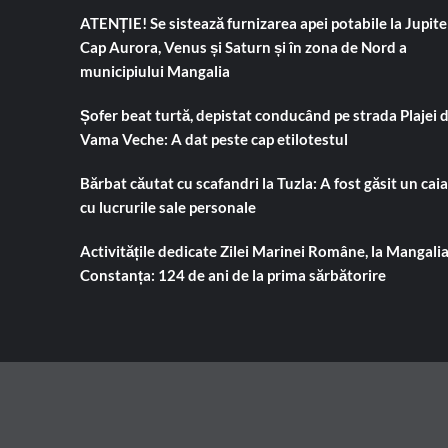
pen
cult.
ATENȚIE! Se sistează furnizarea apei potabile la Jupiter
sala
Mincă:
Cap Aurora, Venus și Saturn și în zona de Nord a
şi
„Pe
acc
municipiului Mangalia
noi
în
ne
Divi
mănâncă
Șofer beat turtă, depistat conducând pe strada Plajei 
„C“
ţânţarii
Vama Veche: A dat peste cap etilotestul
şi
câinii
Bărbat căutat cu scafandri la Tuzla: A fost găsit un cai
şi
noi
cu lucrurile sale personale
dăm
bani
Activitățile dedicate Zilei Marinei Române, la Mangalia
la
Constanța: 124 de ani de la prima sărbătorire
biserici,
la
fotbal…“