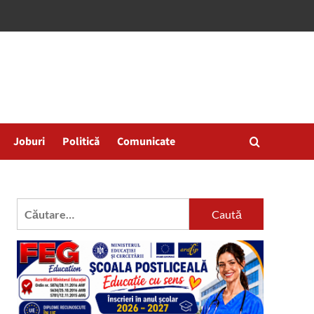
Joburi
Politică
Comunicate
Caută
după: