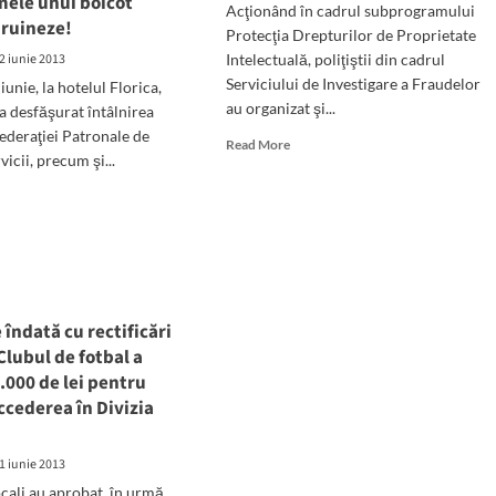
mele unui boicot
Acţionând în cadrul subprogramului
 ruineze!
Protecţia Drepturilor de Proprietate
ce
2 iunie 2013
Intelectuală, poliţiştii din cadrul
Serviciului de Investigare a Fraudelor
iunie, la hotelul Florica,
galia!
au organizat şi...
-a desfăşurat întâlnirea
ederaţiei Patronale de
Read
Read More
vicii, precum şi...
more
about
d
Administrator
e
cercetat
ut
de
ronatul
ofiţerii
de
ism
investigare
 îndată cu rectificări
a
ut
fraudelor
Clubul de fotbal a
geri
.000 de lei pentru
ale,
accederea în Divizia
za
ricţiilor
1 iunie 2013
use
ocali au aprobat, în urmă