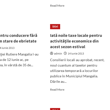
ut
Read
Read More
avana
more
anţei
about
Primarul
ate,
Radu
ne,
Stiri
în
faţa
entru conducere fără
Iată noile taxe locale pentru
zi,
FPTR:
în stare de ebrietate
activităţile economice din
"Sperăm
ii
acest sezon estival
să
4 iunie 2013
rezolvăm
admin
14 iunie 2013
liţiei Rutiere Mangalia l-au
galia
problemele
ta de 12 iunie ac, pe
Consilierii locali au aprobat, recent,
clădirilor
a, în vârstă de 35 de...
noul cuantum al taxelor pentru
abandonate
şi
utilizarea temporară a locurilor
d
câinilor
publice în Municipiul Mangalia.
e
fără
Dările au...
ut
stăpân"
inut
Read
Read More
tru
more
ducere
about
ă
Iată
mis
noile