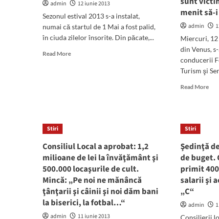
sunt victi
admin
12 iunie 2013
vor
menit să-i
Sezonul estival 2013 s-a instalat,
să
ple
admin
1
numai că startul de 1 Mai a fost palid,
din
în ciuda zilelor însorite. Din păcate,...
Miercuri, 12 
Man
din Venus, s
Read
Read More
conducerii F
more
Turism şi Ser
about
Avem
Rea
Read More
staţiuni,
mor
dar
abo
turismul
Pat
lipseşte
din
cu
Stiri
Stiri
Tur
desăvârşire.
a
Consiliul Local a aprobat: 1,2
Şedinţă de
Cazarea,
făc
grija
milioane de lei la învăţământ şi
de buget. 
plân
localnicilor,
500.000 locaşurile de cult.
primit 400
pen
distracţia,
Mincă: „Pe noi ne mănâncă
salarii şi 
din
treaba
cau
ţânţarii şi câinii şi noi dăm bani
„C“
oaspeţilor!
rest
la biserici, la fotbal…“
admin
1
imp
pe
admin
11 iunie 2013
Consilierii l