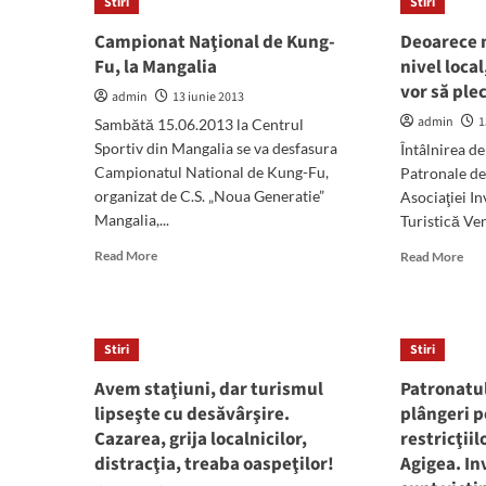
Stiri
o
Stiri
în
tâlhărie
Campionat Naţional de Kung-
Deoarece n
sta
de
Fu, la Mangalia
nivel local
ebr
vor să ple
admin
13 iunie 2013
admin
1
Sambătă 15.06.2013 la Centrul
Sportiv din Mangalia se va desfasura
Întâlnirea de
Campionatul National de Kung-Fu,
Patronale de 
organizat de C.S. „Noua Generatie”
Asociaţiei In
Mangalia,...
Turistică Venu
Read
Rea
Read More
Read More
more
mor
about
abo
Campionat
Deo
Naţional
nu
Stiri
Stiri
de
sun
Kung-
susț
Avem staţiuni, dar turismul
Patronatul
Fu,
la
lipseşte cu desăvârşire.
plângeri p
la
nive
Cazarea, grija localnicilor,
restricţii
Mangalia
loca
distracţia, treaba oaspeţilor!
Agigea. In
inve
stră