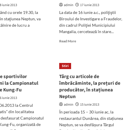
8 iunie 2013
admin
17 iunie 2013
ând cu orele 19.30, la
La data de 16 iunie a.c., poliţiştii
in staţiunea Neptun, va
Biroului de Investigare a Fraudelor,
tâlnire de lucru a
din cadrul Poliţiei Municipiului
Mangalia, cercetează în stare...
d
Read
Read More
e
more
ut
about
oarea“
Administrator
torilor
cercetat
Stiri
,
pentru
un
e sportivilor
Târg cu articole de
lnire
prejudiciu
ni la Campionatul
îmbrăcăminte, la prețuri de
de
de Kung-Fu
producător, în stațiunea
tun
33.000
Neptun
de
6 iunie 2013
lei
admin
15 iunie 2013
06.2013 la Centrul
atis” din localitatea
În perioada 15 – 30 iunie ac, la
a desfasurat Campionatul
restaurantul Dunărea, din stațiunea
Kung-Fu, organizată de
Neptun, se va desfășura Târgul