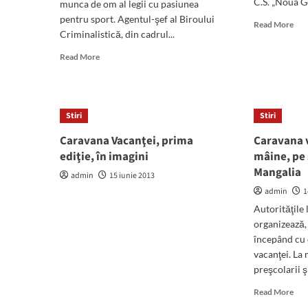
C.S. „Noua Ge
munca de om al legii cu pasiunea
pentru sport. Agentul-şef al Biroului
Rea
Read More
Criminalistică, din cadrul...
mor
abo
Read
Read More
Rez
more
spor
about
con
Pentru
la
că
Cam
Stiri
Stiri
Mangalia
Nat
nu-
Caravana Vacanţei, prima
Caravana 
de
l
Kun
ediţie, în imagini
mâine, pe s
ajută,
Fu
Mangalia
poliţistul
admin
15 iunie 2013
Marius
admin
1
Saioc,
Autorităţile 
medaliat
organizează,
la
campionate
începând cu 
internaţionale
vacanţei. La 
de
preşcolarii şi
atletism,
reprezintă
Rea
Read More
un
mor