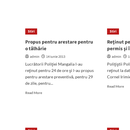
club
abo
sportiv
Car
din
vac
Constanţa
va
sco
mâi
Stiri
Stiri
pe
Propus pentru arestare pentru
Reţinut p
stră
o tâlhărie
permis şi 
toţi
elev
admin
14 iunie 2013
admin
1
din
Lucrătorii Poliţiei Mangalia l-au
Poliţiştii Po
Man
reţinut pentru 24 de ore şi l-au propus
reţinut la da
pentru arestare preventivă, pentru 29
Cornel Irimie
de zile, pentru...
Rea
Read More
mor
Read
Read More
abo
more
Reţ
about
pen
Propus
con
pentru
făr
arestare
per
pentru
şi