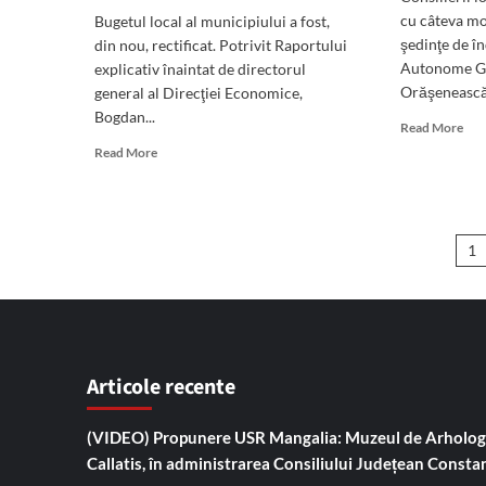
pod
cu câteva mo
Bugetul local al municipiului a fost,
Agi
şedinţe de î
din nou, rectificat. Potrivit Raportului
Inve
Autonome G
explicativ înaintat de directorul
cre
Orăşenească,
general al Direcţiei Economice,
că
Bogdan...
sun
Rea
Read More
vict
mor
Read
Read More
unu
abo
more
boi
Şed
about
men
de
Consiliul
să-
înd
Local
Pa
i
cu
1
a
rui
rect
ar
aprobat:
de
1,2
bug
milioane
Clu
de
de
lei
fotb
la
Articole recente
a
învăţământ
pri
şi
400
(VIDEO) Propunere USR Mangalia: Muzeul de Arholog
500.000
de
locaşurile
Callatis, în administrarea Consiliului Județean Consta
lei
de