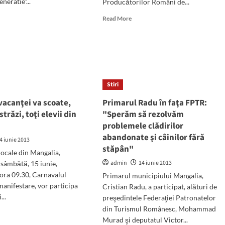
neratie”...
Producătorilor Români de...
d
Read
Read More
e
more
ut
about
ultatele
Târg
tivilor
cu
stanteni
articole
de
pionatul
îmbrăcăminte,
Stiri
ional
la
vacanţei va scoate,
Primarul Radu în faţa FPTR:
prețuri
g-
trăzi, toţi elevii din
"Sperăm să rezolvăm
de
producător,
problemele clădirilor
în
abandonate şi câinilor fără
4 iunie 2013
stațiunea
stăpân"
Neptun
locale din Mangalia,
admin
14 iunie 2013
 sâmbătă, 15 iunie,
ora 09.30, Carnavalul
Primarul municipiului Mangalia,
manifestare, vor participa
Cristian Radu, a participat, alături de
...
preşedintele Federaţiei Patronatelor
din Turismul Românesc, Mohammad
d
Murad şi deputatul Victor...
e