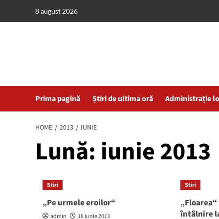
Skip
8 august 2026
to
content
Prima pagină
Știri de ultima oră
Administrație l
HOME
2013
IUNIE
Lună:
iunie 2013
Stiri
Stiri
„Pe urmele eroilor“
„Floarea“ 
întâlnire 
admin
18 iunie 2013