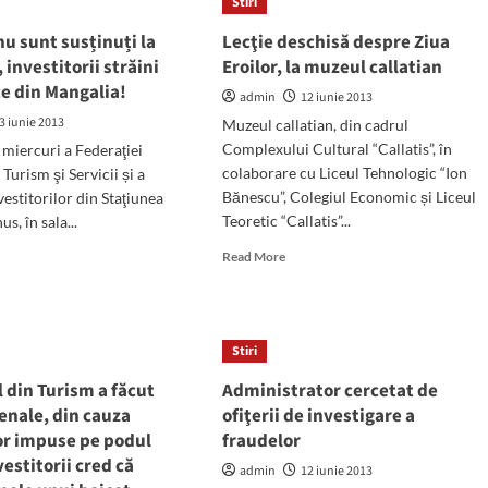
Stiri
taxe
locale
u sunt susținuți la
Lecţie deschisă despre Ziua
re
pentru
, investitorii străini
Eroilor, la muzeul callatian
activităţile
ietate
ce din Mangalia!
economice
admin
12 iunie 2013
din
3 iunie 2013
Muzeul callatian, din cadrul
acest
Complexului Cultural “Callatis”, în
 miercuri a Federaţiei
sezon
colaborare cu Liceul Tehnologic “Ion
Turism şi Servicii și a
estival
Bănescu”, Colegiul Economic și Liceul
vestitorilor din Staţiunea
Teoretic “Callatis”...
s, în sala...
Read
d
Read More
more
e
about
ut
Lecţie
arece
deschisă
Stiri
despre
t
Ziua
inuți
 din Turism a făcut
Administrator cercetat de
Eroilor,
enale, din cauza
ofiţerii de investigare a
la
l
lor impuse pe podul
fraudelor
muzeul
l,
callatian
vestitorii cred că
stitorii
admin
12 iunie 2013
ini