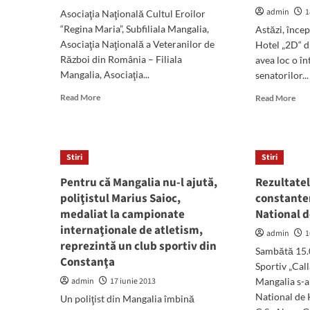
admin
1
Asociaţia Naţională Cultul Eroilor
“Regina Maria”, Subfiliala Mangalia,
Astăzi, încep
Asociaţia Naţională a Veteranilor de
Hotel „2D“ d
Război din România – Filiala
avea loc o în
Mangalia, Asociaţia...
senatorilor...
Read
Rea
Read More
Read More
more
mor
about
abo
„Pe
„Fl
urmele
sena
Stiri
Stiri
eroilor“
USL
la
Pentru că Mangalia nu-l ajută,
Rezultatel
întâ
poliţistul Marius Saioc,
constante
la
medaliat la campionate
National 
Nep
internaţionale de atletism,
admin
1
reprezintă un club sportiv din
Sambătă 15.
Constanţa
Sportiv „Call
admin
17 iunie 2013
Mangalia s-
National de 
Un poliţist din Mangalia îmbină