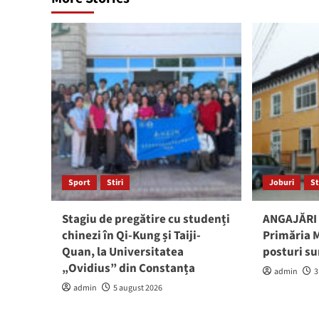
Sport
Stiri
Joburi
St
Stagiu de pregătire cu studenți
ANGAJĂRI 
chinezi în Qi-Kung și Taiji-
Primăria M
Quan, la Universitatea
posturi su
„Ovidius” din Constanța
admin
3
admin
5 august 2026