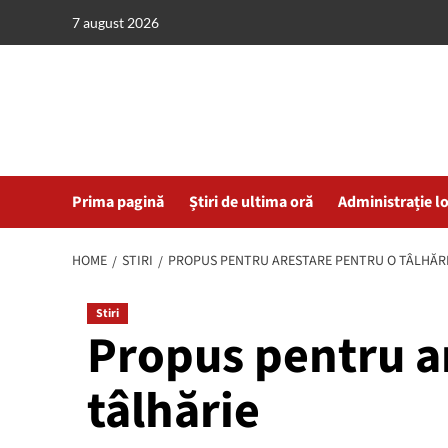
Skip
7 august 2026
to
content
Prima pagină
Știri de ultima oră
Administrație l
HOME
STIRI
PROPUS PENTRU ARESTARE PENTRU O TÂLHĂR
Stiri
Propus pentru a
tâlhărie