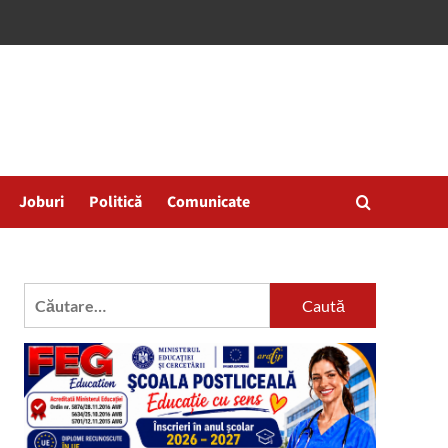
Joburi
Politică
Comunicate
Caută
după: