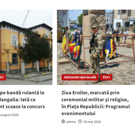
iri
Administrație locală
Stiri
pe bandă rulantă la
Ziua Eroilor, marcată prin
angalia: Iată ce
ceremonial militar și religios,
nt scoase la concurs
în Piața Republicii: Programul
evenimentului
 august 2026
admin
19 mai 2026