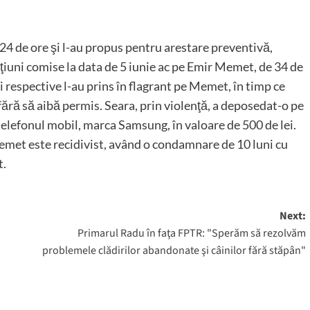
 24 de ore şi l-au propus pentru arestare preventivă,
cţiuni comise la data de 5 iunie ac pe Emir Memet, de 34 de
lei respective l-au prins în flagrant pe Memet, în timp ce
fără să aibă permis. Seara, prin violenţă, a deposedat-o pe
telefonul mobil, marca Samsung, în valoare de 500 de lei.
Memet este recidivist, având o condamnare de 10 luni cu
t.
Next:
Primarul Radu în faţa FPTR: "Sperăm să rezolvăm
problemele clădirilor abandonate şi câinilor fără stăpân"