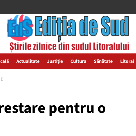
ocală
Actualitate
Justiție
Cultura
Sănătate
Litoral
IE
restare pentru o