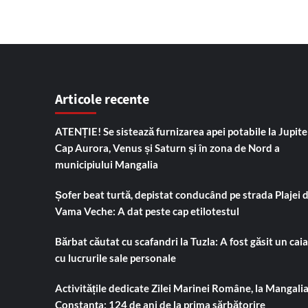
Articole recente
ATENȚIE! Se sistează furnizarea apei potabile la Jupiter
Cap Aurora, Venus și Saturn și în zona de Nord a
municipiului Mangalia
Șofer beat turtă, depistat conducând pe strada Plajei 
Vama Veche: A dat peste cap etilotestul
Bărbat căutat cu scafandri la Tuzla: A fost găsit un cai
cu lucrurile sale personale
Activitățile dedicate Zilei Marinei Române, la Mangalia
Constanța: 124 de ani de la prima sărbătorire