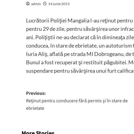
admin
14 iunie 2013
Lucrătorii Poliţiei Mangalia l-au reţinut pentru
pentru 29 de zile, pentru săvârşirea unor infra
ani. Poliţiştii ne-au declarat că în dimineaţa zi
conducea, în stare de ebrietate, un autoturism 
Iuria Aliş, aflată pe strada MI Dobrogeanu, de 
Bunul a fost recuperat şi restituit păgubitei. 
suspendare pentru săvârşirea unui furt califica
Post
Previous:
Reţinut pentru conducere fără permis şi în stare de
navigation
ebrietate
More Stories