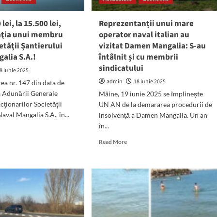
ină!”
și
Nicolae
 lei, la 15.500 lei,
Reprezentanții unui mare
Bălcescu
ţia unui membru
operator naval italian au
etăţii Şantierului
vizitat Damen Mangalia: S-au
alia S.A.!
întâlnit și cu membrii
sindicatului
8 iunie 2025
admin
18 iunie 2025
ea nr. 147 din data de
a Adunării Generale
Mâine, 19 iunie 2025 se împlinește
cţionarilor Societăţii
UN AN de la demararea procedurii de
aval Mangalia S.A., în...
insolvență a Damen Mangalia. Un an
în...
d
e
Read
Read More
ut
more
about
Reprezentanții
60
unui
mare
operator
500
naval
italian