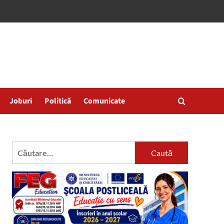
Joburi
Politică
Comunicate
Caută
după: