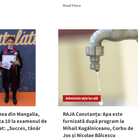
ut
Read
Read More
ul
more
retic
about
atis
David
pă
Hornea,
l
elevul
de
ZECE
de
la
eț
Liceul
ă
Teoretic
iile
Callatis,
uror
mesaj
idaților
EMOȚIONANT
movați
pentru
Administrație locală
părinți
alaureat
și
profesori:
nea din Mangalia,
RAJA Constanța: Apa este
„Pe
ta 10 la examenul de
furnizată după program la
toți
t: „Succes, tânăr
Mihail Kogălniceanu, Corbu de
vă
port
Jos și Nicolae Bălcescu