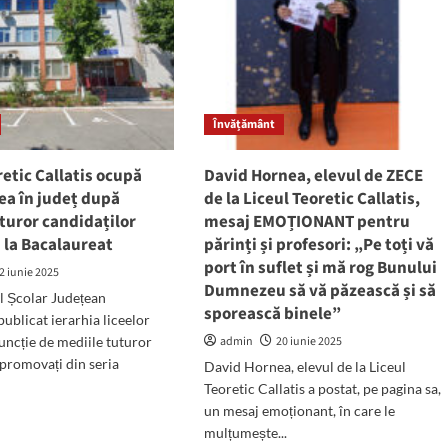
Învățământ
retic Callatis ocupă
David Hornea, elevul de ZECE
lea în județ după
de la Liceul Teoretic Callatis,
turor candidaților
mesaj EMOȚIONANT pentru
 la Bacalaureat
părinți și profesori: „Pe toți vă
port în suflet și mă rog Bunului
2 iunie 2025
Dumnezeu să vă păzească și să
l Școlar Județean
sporească binele”
ublicat ierarhia liceelor
funcție de mediile tuturor
admin
20 iunie 2025
 promovați din seria
David Hornea, elevul de la Liceul
Teoretic Callatis a postat, pe pagina sa,
un mesaj emoționant, în care le
d
mulțumește...
e