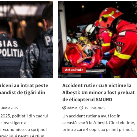
este
er
Chelsea,
AT
cel
mai
t
nou
membru
ton
al
salvamarilor
evardul
din
Costinești
embrie
8.
Actualitate
țiștii
ulceni au intrat peste
Accident rutier cu 5 victime la
ns
andist de țigări din
Albești: Un minor a fost preluat
de elicopterul SMURD
eva
ute
6 iunie 2025
admin
15 iunie 2025
e 2025, polițiștii din cadrul
Un accident rutier a avut loc în
e Investigare a
această seară la Albești. Cinci victime,
ii Economice, cu sprijinul
printre care 4 copii, au primit primul...
Serviciului pentru Acțiuni