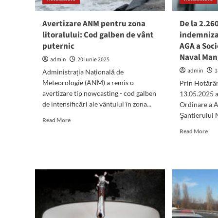
lum
Avertizare ANM pentru zona
De la 2.260
litoralului: Cod galben de vânt
indemniza
puternic
AGA a Soci
Naval Mang
admin
20 iunie 2025
admin
1
Administrația Națională de
Meteorologie (ANM) a remis o
Prin Hotărâr
avertizare tip nowcasting - cod galben
13,05.2025 
de intensificări ale vântului în zona...
Ordinare a A
Şantierului N
Read
Read More
more
Rea
Read More
about
mor
Avertizare
abo
ANM
De
pentru
la
zona
2.2
litoralului:
lei,
Cod
la
galben
15.
de
lei,