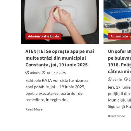
vânt
ind
puternic
unu
me
AG
a
Soci
Şan
Administrație locală
Actualitate
Nav
Man
ATENȚIE! Se oprește apa pe mai
Un șofer B
S.A
multe străzi din municipiul
pe buleva
Constanța, joi, 19 iunie 2025
1918. Poliț
câteva mi
admin
18 iunie 2025
admin
1
Echipele RAJA vor sista furnizarea
apei potabile, joi – 19 iunie 2025,
Ieri, 17 iuni
pentru executarea lucrărilor de
polițiștii din
remediere, în regim de...
Municipiului
Siguranță Rut
Read
Read More
more
Rea
Read More
about
mor
ATENȚIE!
abo
Se