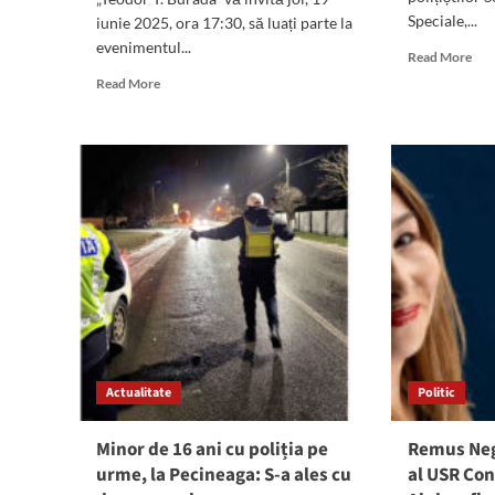
Speciale,...
iunie 2025, ora 17:30, să luați parte la
evenimentul...
Rea
Read More
mor
Read
Read More
abo
more
Mas
about
tulc
Tur
au
cultural
intr
organizat
pes
de
un
Centrul
con
Cultural
de
Județean
țigă
Constanța
din
„Teodor
Man
T.
Burada”:
„Case
Actualitate
Politic
celebre
din
Constanța
Minor de 16 ani cu poliția pe
Remus Neg
veche”
urme, la Pecineaga: S-a ales cu
al USR Co