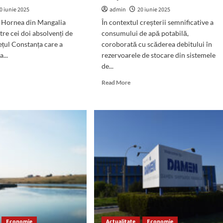
în
0 iunie 2025
admin
20 iunie 2025
suflet
și
d Hornea din Mangalia
În contextul creșterii semnificative a
mă
tre cei doi absolvenți de
consumului de apă potabilă,
rog
ețul Constanța care a
coroborată cu scăderea debitului în
Bunului
...
rezervoarele de stocare din sistemele
Dumnezeu
de...
să
d
vă
e
Read
Read More
păzească
ut
more
și
id
about
să
nea
RAJA
sporească
Constanța:
binele”
galia,
Apa
este
furnizată
a
după
program
la
menul
Mihail
Kogălniceanu,
alaureat:
Corbu
cces,
de
ăr
Economie
Actualitate
Economie
Jos