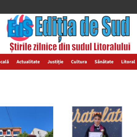
ocală
Actualitate
Justiție
Cultura
Sănătate
Litoral