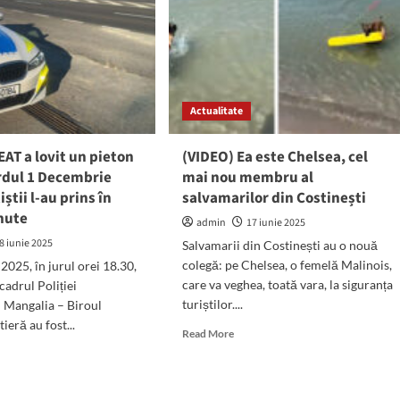
emnizaţia
au
i
vizitat
mbru
Damen
A
Mangalia:
S-
etăţii
au
tierului
Actualitate
întâlnit
al
și
galia
cu
EAT a lovit un pieton
(VIDEO) Ea este Chelsea, cel
.!
membrii
rdul 1 Decembrie
mai nou membru al
sindicatului
iștii l-au prins în
salvamarilor din Costinești
nute
admin
17 iunie 2025
8 iunie 2025
Salvamarii din Costinești au o nouă
colegă: pe Chelsea, o femelă Malinois,
e 2025, în jurul orei 18.30,
care va veghea, toată vara, la siguranța
 cadrul Poliției
turiștilor....
 Mangalia – Biroul
ieră au fost...
Read
Read More
more
d
about
e
(VIDEO)
ut
Ea