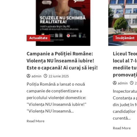
Actualitate
Învățământ
Campanie a Poliției Române:
Liceul Teo
Violența NU înseamnă iubire!
locul al 7-
Este o capcană! Ai curaj să ieși!
mediile tu
promovați
admin
22 iunie 2025
admin
2
Poliția Română a lansat o nouă
campanie de conștientizare a
Inspectoratu
pericolului violenței domestice:
Constanța a p
"Violența NU înseamnă iubire!"
din județ în 
"Violența NU înseamnă...
candidaților
curentă...
Read
Read More
more
Rea
Read More
about
mor