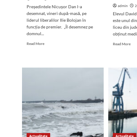
admin
2
Președintele Nicușor Dan l-a
desemnat, vineri după-masă, pe
Elevul Davi
liderul liberalilor Ilie Bolojan în
este unul din
funcția de premier. „Îl desemnez pe
liceu din jud
domnul...
obținut media
Read
Rea
Read More
Read More
more
mor
about
abo
(VIDEO)
Dav
Nicușor
Hor
Dan
din
l-
Man
a
elev
desemnat
de
pentru
not
funcția
10
de
la
premier
exa
pe
de
Ilie
Bac
Bolojan
„Su
Actualitate
Actualitate
tân