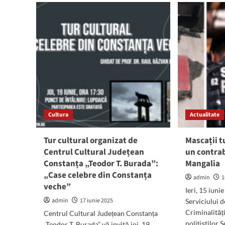
Un
oprește
șof
apa
BE
pe
a
mai
lovi
multe
un
străzi
pie
din
pe
municipiul
bul
Constanța,
1
joi,
Dec
19
191
iunie
Cultura
Actualitate
Poli
2025
l-
au
Tur cultural organizat de
Mascații t
pri
Centrul Cultural Județean
un contrab
în
Constanța „Teodor T. Burada”:
Mangalia
cât
„Case celebre din Constanța
min
admin
1
veche”
Ieri, 15 iuni
admin
17 iunie 2025
Serviciului d
Criminalităț
Centrul Cultural Județean Constanța
polițiștilor 
„Teodor T. Burada” vă invită joi, 19