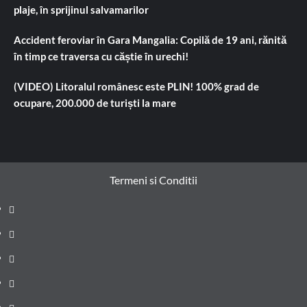
plaje, în sprijinul salvamarilor
Accident feroviar în Gara Mangalia: Copilă de 19 ani, rănită
în timp ce traversa cu căștie în urechi!
(VIDEO) Litoralul românesc este PLIN! 100% grad de
ocupare, 200.000 de turiști la mare
Termeni si Conditii
Prima
pagină
Știri
de
Administrație
ultima
locală
Actualitate
oră
Justiție