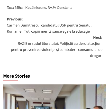
Tags:
Mihail Kogălniceanu
,
RAJA Constanța
Post
Previous:
Carmen Dumitrescu, candidatul USR pentru Senatul
navigation
României: Toți copiii merită șanse egale la educație
Next:
RAZIE în sudul litoralului: Polițiștii au derulat acțiuni
pentru prevenirea violenței și combaterii consumului de
droguri
More Stories