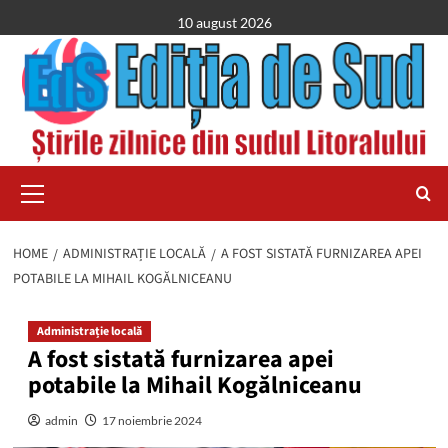
Skip
10 august 2026
to
content
Primary
Menu
HOME
ADMINISTRAȚIE LOCALĂ
A FOST SISTATĂ FURNIZAREA APEI
POTABILE LA MIHAIL KOGĂLNICEANU
Administrație locală
A fost sistată furnizarea apei
potabile la Mihail Kogălniceanu
admin
17 noiembrie 2024