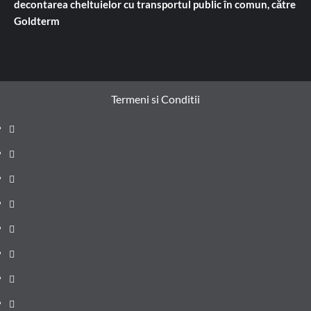
decontarea cheltuielor cu transportul public în comun, către
Goldterm
Termeni si Conditii
Prima
pagină
Știri
de
Administrație
ultima
locală
Actualitate
oră
Justiție
Cultura
Sănătate
Litoral