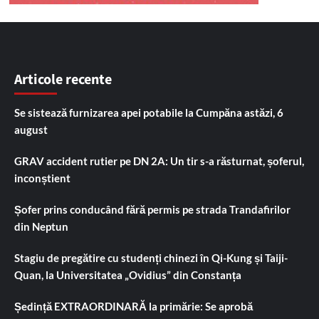
Articole recente
Se sistează furnizarea apei potabile la Cumpăna astăzi, 6
august
GRAV accident rutier pe DN 2A: Un tir s-a răsturnat, șoferul,
inconștient
Șofer prins conducând fără permis pe strada Trandafirilor
din Neptun
Stagiu de pregătire cu studenți chinezi în Qi-Kung și Taiji-
Quan, la Universitatea „Ovidius” din Constanța
Ședință EXTRAORDINARĂ la primărie: Se aprobă