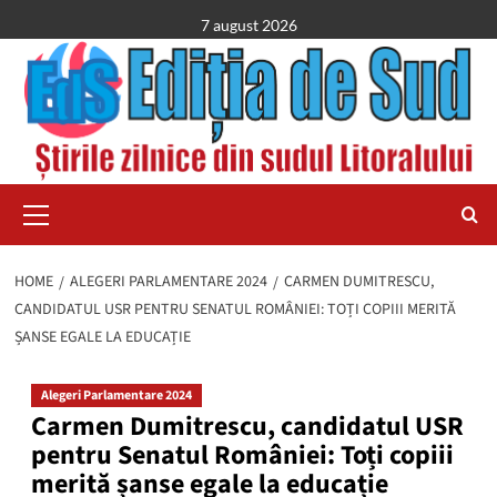
Skip
7 august 2026
to
content
Primary
Menu
HOME
ALEGERI PARLAMENTARE 2024
CARMEN DUMITRESCU,
CANDIDATUL USR PENTRU SENATUL ROMÂNIEI: TOȚI COPIII MERITĂ
ȘANSE EGALE LA EDUCAȚIE
Alegeri Parlamentare 2024
Carmen Dumitrescu, candidatul USR
pentru Senatul României: Toți copiii
merită șanse egale la educație