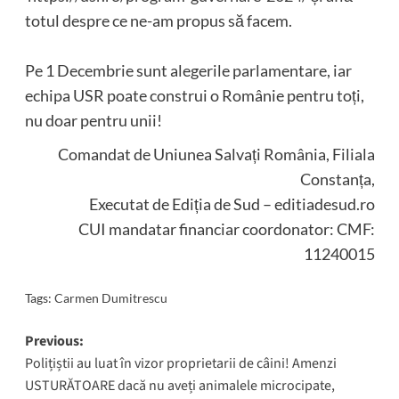
totul despre ce ne-am propus să facem.
Pe 1 Decembrie sunt alegerile parlamentare, iar
echipa USR poate construi o Românie pentru toți,
nu doar pentru unii!
Comandat de Uniunea Salvați România, Filiala
Constanța,
Executat de Ediția de Sud – editiadesud.ro
CUI mandatar financiar coordonator: CMF:
11240015
Tags:
Carmen Dumitrescu
Post
Previous:
Polițiștii au luat în vizor proprietarii de câini! Amenzi
navigation
USTURĂTOARE dacă nu aveți animalele microcipate,