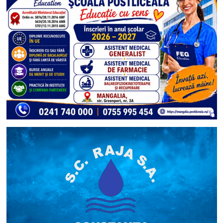
României:
Toți
copiii
merită
șanse
egale
la
educație