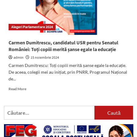
Alegeri Parlamentare 2024
Carmen Dumitrescu, candidatul USR pentru Senatul
României: Toți copiii merită șanse egale la educație
admin
15 noiembrie 2024
Carmen Dumitrescu: Toți copiii merită șanse egale la educație.
De aceea, colegii mei au inițiat, prin PNRR, Programul Național
de...
Read
Read More
more
about
Carmen
Caută
Dumitrescu,
după:
candidatul
USR
pentru
Senatul