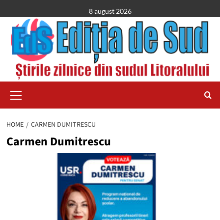
Skip
8 august 2026
to
content
Primary
Menu
HOME
CARMEN DUMITRESCU
Carmen Dumitrescu