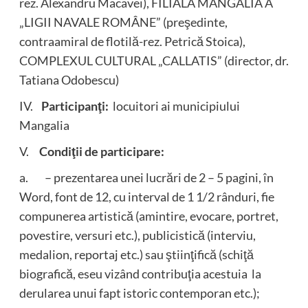
rez. Alexandru Macavei), FILIALA MANGALIA A
„LIGII NAVALE ROMÂNE” (preşedinte,
contraamiral de flotilă-rez. Petrică Stoica),
COMPLEXUL CULTURAL „CALLATIS” (director, dr.
Tatiana Odobescu)
IV.
Participanţi:
locuitori ai municipiului
Mangalia
V.
Condiţii de participare:
a. – prezentarea unei lucrări de 2 – 5 pagini, în
Word, font de 12, cu interval de 1 1/2 rânduri, fie
compunerea artistică (amintire, evocare, portret,
povestire, versuri etc.), publicistică (interviu,
medalion, reportaj etc.) sau ştiinţifică (schiţă
biografică, eseu vizând contribuţia acestuia la
derularea unui fapt istoric contemporan etc.);