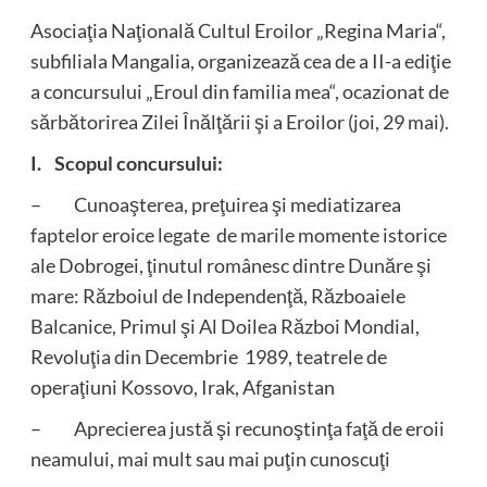
Asociaţia Naţională Cultul Eroilor „Regina Maria“,
subfiliala Mangalia, organizează cea de a II-a ediţie
a concursului „Eroul din familia mea“, ocazionat de
sărbătorirea Zilei Înălţării şi a Eroilor (joi, 29 mai).
I. Scopul concursului:
– Cunoaşterea, preţuirea şi mediatizarea
faptelor eroice legate de marile momente istorice
ale Dobrogei, ţinutul românesc dintre Dunăre şi
mare: Războiul de Independenţă, Războaiele
Balcanice, Primul şi Al Doilea Război Mondial,
Revoluţia din Decembrie 1989, teatrele de
operaţiuni Kossovo, Irak, Afganistan
– Aprecierea justă şi recunoştinţa faţă de eroii
neamului, mai mult sau mai puţin cunoscuţi