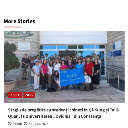
More Stories
Sport
Stiri
Stagiu de pregătire cu studenți chinezi în Qi-Kung și Taiji-
Quan, la Universitatea „Ovidius” din Constanța
admin
5 august 2026