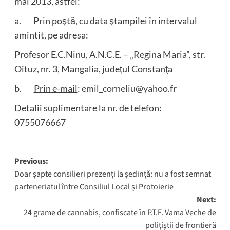
mai 2013, astfel:
a.
Prin poştă
, cu data ştampilei în intervalul
amintit, pe adresa:
Profesor E.C.Ninu, A.N.C.E. – „Regina Maria”, str.
Oituz, nr. 3, Mangalia, judeţul Constanţa
b.
Prin e-mail
:
emil_corneliu@yahoo.fr
Detalii suplimentare la nr. de telefon:
0755076667
Post
Previous:
Doar şapte consilieri prezenţi la şedinţă: nu a fost semnat
navigation
parteneriatul între Consiliul Local şi Protoierie
Next:
24 grame de cannabis, confiscate în P.T.F. Vama Veche de
poliţiştii de frontieră