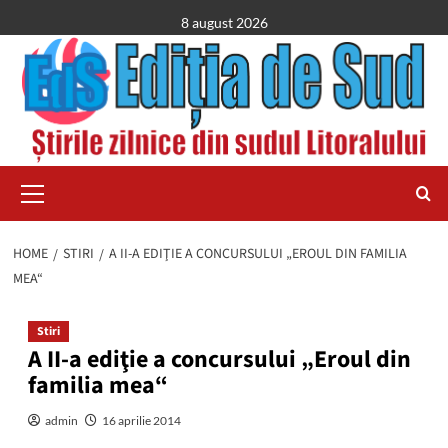
Skip
8 august 2026
to
content
Primary
Menu
HOME
STIRI
A II-A EDIŢIE A CONCURSULUI „EROUL DIN FAMILIA
MEA“
Stiri
A II-a ediţie a concursului „Eroul din
familia mea“
admin
16 aprilie 2014