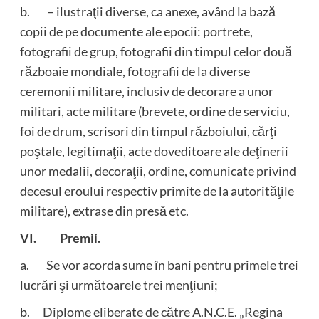
b. – ilustraţii diverse, ca anexe, având la bază
copii de pe documente ale epocii: portrete,
fotografii de grup, fotografii din timpul celor două
războaie mondiale, fotografii de la diverse
ceremonii militare, inclusiv de decorare a unor
militari, acte militare (brevete, ordine de serviciu,
foi de drum, scrisori din timpul războiului, cărţi
poştale, legitimaţii, acte doveditoare ale deţinerii
unor medalii, decoraţii, ordine, comunicate privind
decesul eroului respectiv primite de la autorităţile
militare), extrase din presă etc.
VI. Premii.
a. Se vor acorda sume în bani pentru primele trei
lucrări şi următoarele trei menţiuni;
b. Diplome eliberate de către A.N.C.E. „Regina