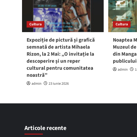
Cultura
Cultura
Expoziție de pictură și grafică
Noaptea M
semnată de artista Mihaela
Muzeul de 
Rizon, la 2 Mai: „O invitație la
din Mangal
descoperire și un reper
publiculu
cultural pentru comunitatea
admin
1
noastră”
admin
23 iunie 2026
Articole recente