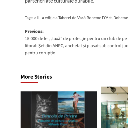
parteneriate culturale durabile.
Tags:
a III-a ediție a Taberei de Vară Boheme D’Art
,
Boheme
Post
Previous:
15.000 de lei, „taxă” de protecție pentru un club de pe
navigation
litoral: Șef din ANPC, anchetat și plasat sub control jud
pentru corupție
More Stories