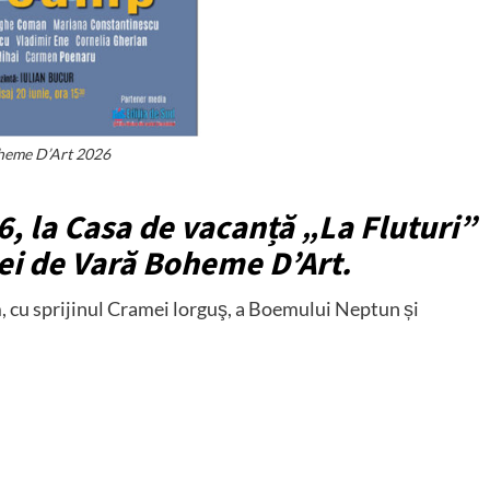
heme D’Art 2026
6, la Casa de vacanță „La Fluturi”
erei de Vară Boheme D’Art.
 cu sprijinul Cramei lorguş, a Boemului Neptun și