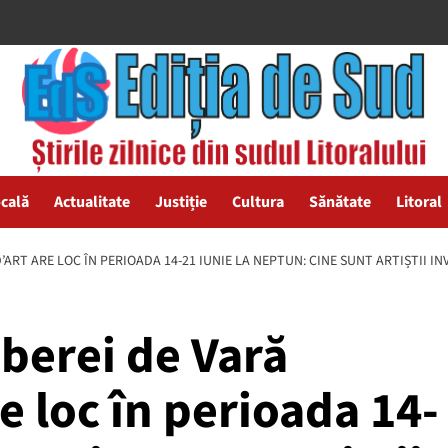
ocală
Actualitate
Justiție
Cultura
Sănătate
Litoral
D’ART ARE LOC ÎN PERIOADA 14-21 IUNIE LA NEPTUN: CINE SUNT ARTIȘTII IN
Taberei de Vară
 loc în perioada 14-