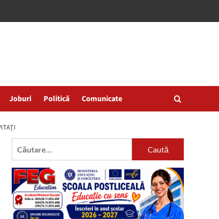
Joburi
Politică
Comunicate
VITAȚI
Caută
după: