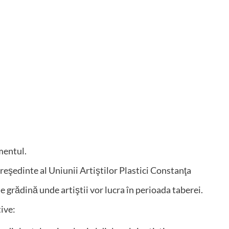
mentul.
eşedinte al Uniunii Artiştilor Plastici Constanţa
 de grădină unde artiştii vor lucra în perioada taberei.
ive: