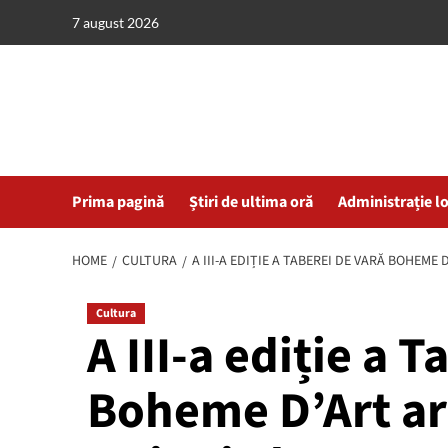
Skip
7 august 2026
to
content
Prima pagină
Știri de ultima oră
Administrație l
HOME
CULTURA
A III-A EDIȚIE A TABEREI DE VARĂ BOHEME 
Cultura
A III-a ediție a 
Boheme D’Art are