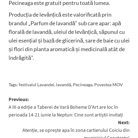
Pecineaga este gratuit pentru toată lumea.
Producția de levănțică este valorificată prin
brandul „Parfum de lavandă“ sub care apar: apă
florală de lavandă, uleiul de levănțică, săpunul cu
ulei esențial și bază de glicerină, sare de baie cu ulei
și flori din planta aromatică și medicinală atât de
îndrăgită”.
Tags:
festivalul Lavandei
,
lavandă
,
Pecineaga
,
Povestea MOV
Post
Previous:
A III-a ediție a Taberei de Vară Boheme D’Art are loc în
navigation
perioada 14-21 iunie la Neptun: Cine sunt artiștii invitați
Next:
Atenție, se oprește apa în zona cartierului Coiciu din