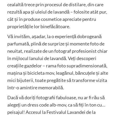
cealaltă trece prin procesul de distilare, din care
rezultă apa și uleiul de lavandă – folosite atât pur,
cât și în produse cosmetice apreciate pentru
proprietățile lor binefăcătoare.
Vă invităm, așadar, la o experiență dobrogeană
parfumată, plină de surprize și momente foto de
neuitat, realizate de un fotograf profesionist chiar
în mijlocul lanului de lavandă. Veți descoperi
creațiile gazdelor – rama foto supradimensionată,
mașina și bicicleta mov, leagănul, băncuțele și alte
mici bijuterii, toate pregătite să transforme vizita
într-o amintire memorabilă.
Dacă vă doriți fotografii fabuloase, nu ar fi rău să
alegeți un dress code alb-mov, ca să fiți în ton cu…
peisajul! Accesul la Festivalul Lavandei de la