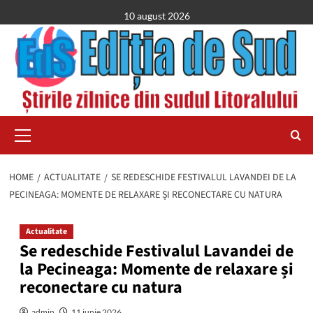
Skip
10 august 2026
to
content
Primary
Menu
HOME
ACTUALITATE
SE REDESCHIDE FESTIVALUL LAVANDEI DE LA
PECINEAGA: MOMENTE DE RELAXARE ȘI RECONECTARE CU NATURA
Actualitate
Se redeschide Festivalul Lavandei de
la Pecineaga: Momente de relaxare și
reconectare cu natura
admin
11 iunie 2026