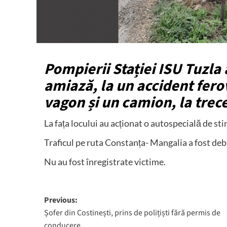
Pompierii Stației ISU Tuzla 
amiază, la un accident ferov
vagon și un camion, la trece
La fața locului au acționat o autospecială de 
Traficul pe ruta Constanța- Mangalia a fost debl
Nu au fost înregistrate victime.
Post
Previous:
Șofer din Costinești, prins de polițiști fără permis de
navigation
conducere