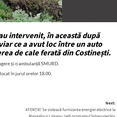
au intervenit, în această după
iar ce a avut loc între un auto
rea de cale ferată din Costinești.
stingere și o ambulanță SMURD.
ocat în jurul orelor 18.00.
Next:
ATENȚIE! Se sistează furnizarea energiei electrice la
Mangalia și Limanu: Iată programul întreruperilor