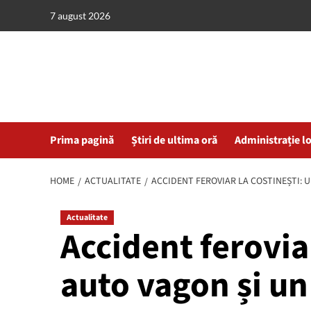
Skip
7 august 2026
to
content
Prima pagină
Știri de ultima oră
Administrație l
HOME
ACTUALITATE
ACCIDENT FEROVIAR LA COSTINEȘTI: 
Actualitate
Accident ferovia
auto vagon și un