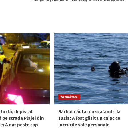
Actualitate
 turtă, depistat
Bărbat căutat cu scafandri la
pe strada Plajei din
Tuzla: A fost găsit un caiac cu
e: A dat peste cap
lucrurile sale personale