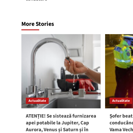
More Stories
Actualitate
Actualitate
ATENȚIE! Se sistează furnizarea
Șofer beat
apei potabile la Jupiter, Cap
conducând 
Aurora, Venus și Saturn și în
Vama Vech