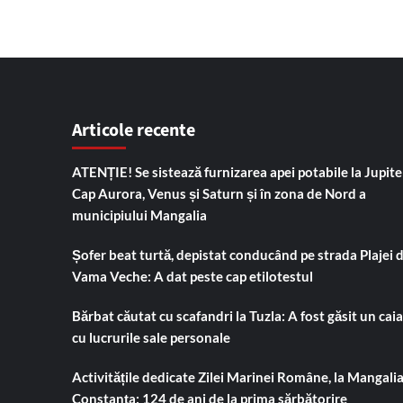
Articole recente
ATENȚIE! Se sistează furnizarea apei potabile la Jupiter
Cap Aurora, Venus și Saturn și în zona de Nord a
municipiului Mangalia
Șofer beat turtă, depistat conducând pe strada Plajei 
Vama Veche: A dat peste cap etilotestul
Bărbat căutat cu scafandri la Tuzla: A fost găsit un cai
cu lucrurile sale personale
Activitățile dedicate Zilei Marinei Române, la Mangalia
Constanța: 124 de ani de la prima sărbătorire