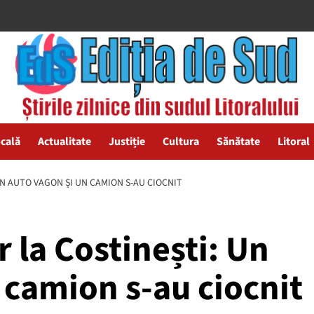
ocală
Actualitate
Justiție
Cultura
Sănătate
Litoral
UN AUTO VAGON ȘI UN CAMION S-AU CIOCNIT
r la Costinești: Un
 camion s-au ciocnit