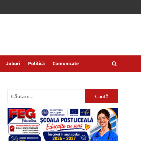
Joburi
Politică
Comunicate
Caută
după: