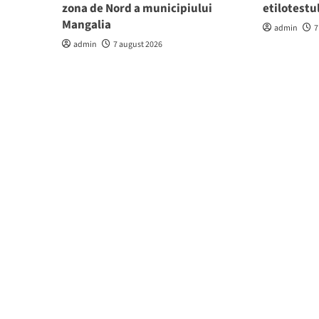
zona de Nord a municipiului
etilotestu
Mangalia
admin
7
admin
7 august 2026