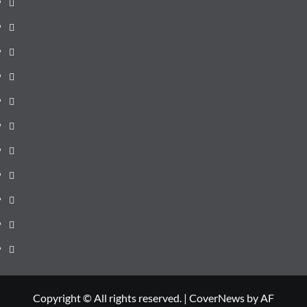
Prima
pagină
Știri
de
Administrație
ultima
locală
Actualitate
oră
Justiție
Cultura
Sănătate
Litoral
Joburi
Politică
Comunicate
Copyright © All rights reserved.
|
CoverNews
by AF