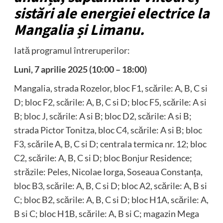
sistări ale energiei electrice la
Mangalia și Limanu.
Iată programul întreruperilor:
Luni, 7 aprilie 2025 (10:00 – 18:00)
Mangalia, strada Rozelor, bloc F1, scările: A, B, C si
D; bloc F2, scările: A, B, C si D; bloc F5, scările: A si
B; bloc J, scările: A si B; bloc D2, scările: A si B;
strada Pictor Tonitza, bloc C4, scările: A si B; bloc
F3, scările A, B, C si D; centrala termica nr. 12; bloc
C2, scările: A, B, C si D; bloc Bonjur Residence;
străzile: Peles, Nicolae Iorga, Soseaua Constanța,
bloc B3, scările: A, B, C si D; bloc A2, scările: A, B si
C; bloc B2, scările: A, B, C si D; bloc H1A, scările: A,
B si C; bloc H1B, scările: A, B si C; magazin Mega