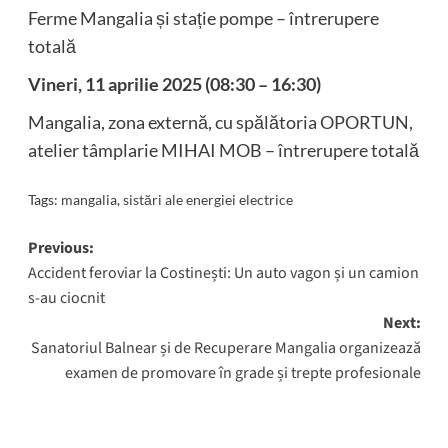
Ferme Mangalia și stație pompe – întrerupere
totală
Vineri, 11 aprilie 2025 (08:30 – 16:30)
Mangalia, zona externă, cu spălătoria OPORTUN,
atelier tâmplarie MIHAI MOB – întrerupere totală
Tags:
mangalia
,
sistări ale energiei electrice
Post
Previous:
Accident feroviar la Costinești: Un auto vagon și un camion
navigation
s-au ciocnit
Next:
Sanatoriul Balnear și de Recuperare Mangalia organizează
examen de promovare în grade și trepte profesionale