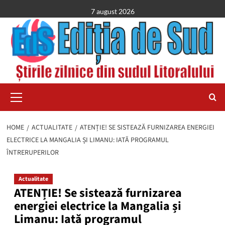
Skip
7 august 2026
to
content
Primary
Menu
HOME
ACTUALITATE
ATENȚIE! SE SISTEAZĂ FURNIZAREA ENERGIEI
ELECTRICE LA MANGALIA ȘI LIMANU: IATĂ PROGRAMUL
ÎNTRERUPERILOR
Actualitate
ATENȚIE! Se sistează furnizarea
energiei electrice la Mangalia și
Limanu: Iată programul