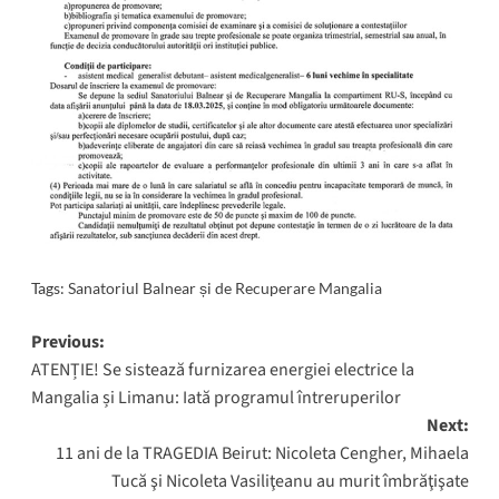
Tags:
Sanatoriul Balnear și de Recuperare Mangalia
Post
Previous:
ATENȚIE! Se sistează furnizarea energiei electrice la
navigation
Mangalia și Limanu: Iată programul întreruperilor
Next:
11 ani de la TRAGEDIA Beirut: Nicoleta Cengher, Mihaela
Tucă şi Nicoleta Vasiliţeanu au murit îmbrăţişate