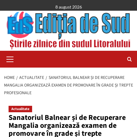
Skip
8 august 2026
to
content
Primary
Menu
HOME
ACTUALITATE
SANATORIUL BALNEAR ȘI DE RECUPERARE
MANGALIA ORGANIZEAZĂ EXAMEN DE PROMOVARE ÎN GRADE ȘI TREPTE
PROFESIONALE
Actualitate
Sanatoriul Balnear și de Recuperare
Mangalia organizează examen de
promovare în grade și trepte