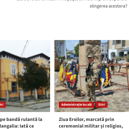
stingerea acestora?
iri
Administrație locală
Stiri
pe bandă rulantă la
Ziua Eroilor, marcată prin
angalia: Iată ce
ceremonial militar și religios,