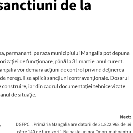
sanctiuni de la
tea, permanent, pe raza municipiului Mangalia pot depune
rizaţiei de funcţionare, până la 31 martie, anul curent.
ngalia vor demara acţiuni de control privind deţinerea
i de nereguli se aplică sancţiuni contravenţionale. Dosarul
e construire, iar din cadrul documentaţiei tehnice vizate
anul de situaţie.
Next:
,
DGFPC: „Primăria Mangalia are datorii de 31.822.968 de lei
către 140 de furnizori“. Ne paşte un nou împrumut pentru