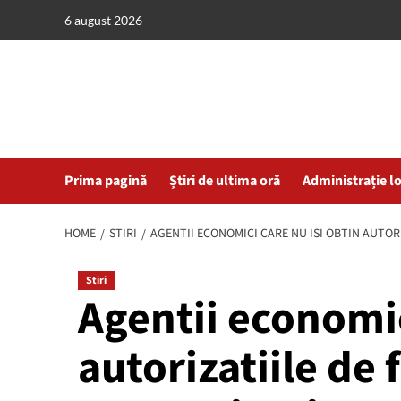
Skip
6 august 2026
to
content
Prima pagină
Știri de ultima oră
Administrație l
HOME
STIRI
AGENTII ECONOMICI CARE NU ISI OBTIN AUTOR
Stiri
Agentii economic
autorizatiile de