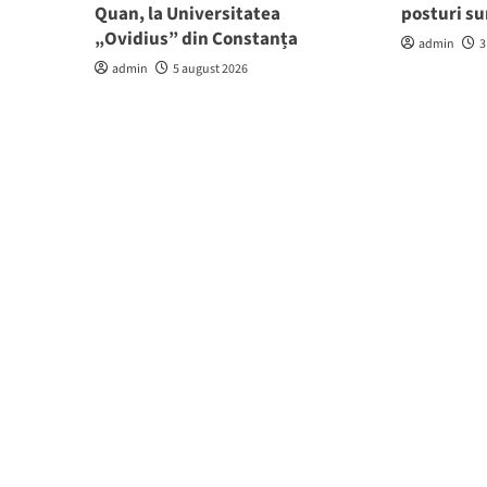
Quan, la Universitatea
posturi su
„Ovidius” din Constanța
admin
3
admin
5 august 2026