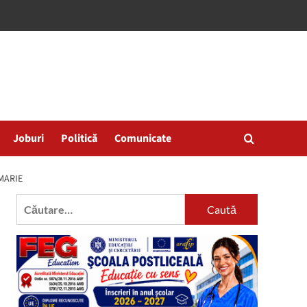
Joburi
Politică
Comunicate
MARIE
Caută
după: