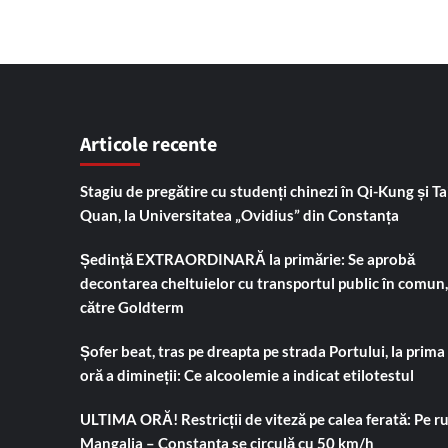
Articole recente
Stagiu de pregătire cu studenți chinezi în Qi-Kung și Tai
Quan, la Universitatea „Ovidius” din Constanța
Ședință EXTRAORDINARĂ la primărie: Se aprobă
decontarea cheltuielor cu transportul public în comun,
către Goldterm
Șofer beat, tras pe dreapta pe strada Portului, la prima
oră a dimineții: Ce alcoolemie a indicat etilotestul
ULTIMA ORĂ! Restricții de viteză pe calea ferată: Pe r
Mangalia – Constanța se circulă cu 50 km/h