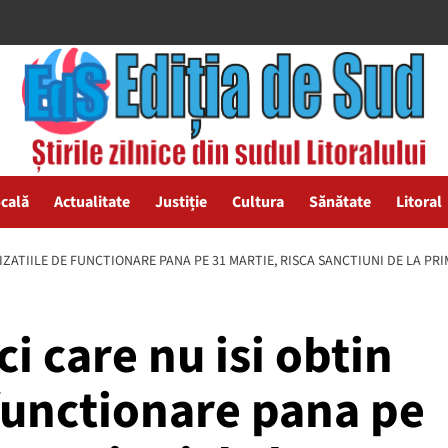
ocală
Actualitate
Justiție
Cultura
Sănătate
Litoral
IZATIILE DE FUNCTIONARE PANA PE 31 MARTIE, RISCA SANCTIUNI DE LA PRI
i care nu isi obtin
 functionare pana pe