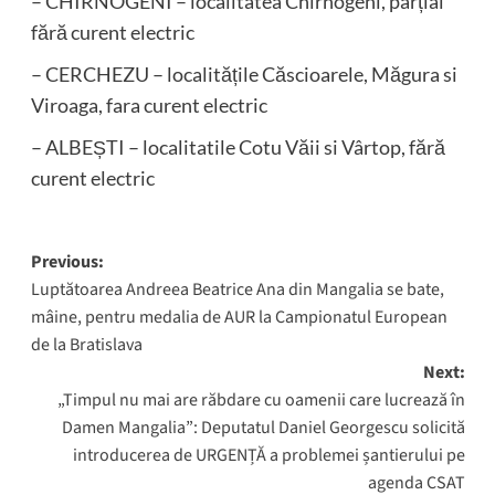
– CHIRNOGENI – localitatea Chirnogeni, parțial
fără curent electric
– CERCHEZU – localitățile Căscioarele, Măgura si
Viroaga, fara curent electric
– ALBEȘTI – localitatile Cotu Văii si Vârtop, fără
curent electric
Post
Previous:
Luptătoarea Andreea Beatrice Ana din Mangalia se bate,
navigation
mâine, pentru medalia de AUR la Campionatul European
de la Bratislava
Next:
„Timpul nu mai are răbdare cu oamenii care lucrează în
Damen Mangalia”: Deputatul Daniel Georgescu solicită
introducerea de URGENȚĂ a problemei șantierului pe
agenda CSAT