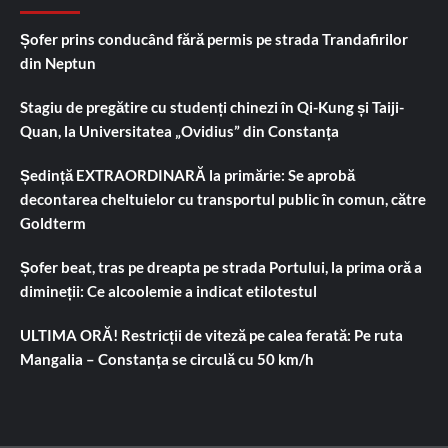
Șofer prins conducând fără permis pe strada Trandafirilor
din Neptun
Stagiu de pregătire cu studenți chinezi în Qi-Kung și Taiji-
Quan, la Universitatea „Ovidius” din Constanța
Ședință EXTRAORDINARĂ la primărie: Se aprobă
decontarea cheltuielor cu transportul public în comun, către
Goldterm
Șofer beat, tras pe dreapta pe strada Portului, la prima oră a
dimineții: Ce alcoolemie a indicat etilotestul
ULTIMA ORĂ! Restricții de viteză pe calea ferată: Pe ruta
Mangalia – Constanța se circulă cu 50 km/h