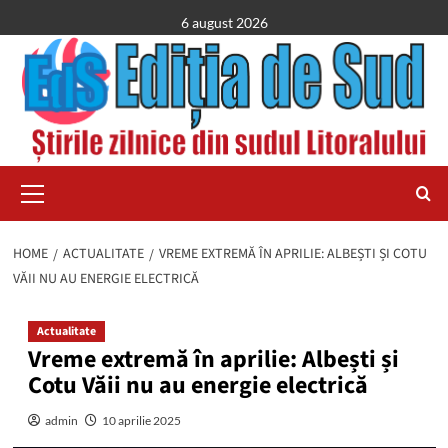
Skip
6 august 2026
to
content
Primary
Menu
HOME
ACTUALITATE
VREME EXTREMĂ ÎN APRILIE: ALBEȘTI ȘI COTU
VĂII NU AU ENERGIE ELECTRICĂ
Actualitate
Vreme extremă în aprilie: Albești și
Cotu Văii nu au energie electrică
admin
10 aprilie 2025