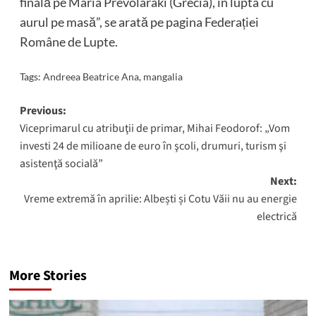
finală pe Maria Prevolaraki (Grecia), în lupta cu
aurul pe masă”, se arată pe pagina Federației
Române de Lupte.
Tags:
Andreea Beatrice Ana
,
mangalia
Post
Previous:
Viceprimarul cu atribuţii de primar, Mihai Feodorof: „Vom
navigation
investi 24 de milioane de euro în şcoli, drumuri, turism şi
asistenţă socială”
Next:
Vreme extremă în aprilie: Albești și Cotu Văii nu au energie
electrică
More Stories