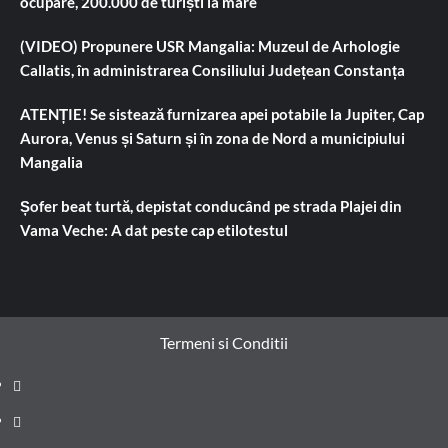
ocupare, 200.000 de turiști la mare
(VIDEO) Propunere USR Mangalia: Muzeul de Arhologie
Callatis, în administrarea Consiliului Județean Constanța
ATENȚIE! Se sistează furnizarea apei potabile la Jupiter, Cap
Aurora, Venus și Saturn și în zona de Nord a municipiului
Mangalia
Șofer beat turtă, depistat conducând pe strada Plajei din
Vama Veche: A dat peste cap etilotestul
Termeni si Conditii
Prima
pagină
Știri