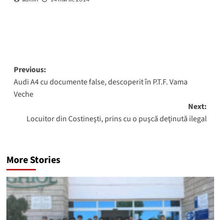
Post
Previous:
Audi A4 cu documente false, descoperit în P.T.F. Vama
navigation
Veche
Next:
Locuitor din Costineşti, prins cu o puşcă deţinută ilegal
More Stories