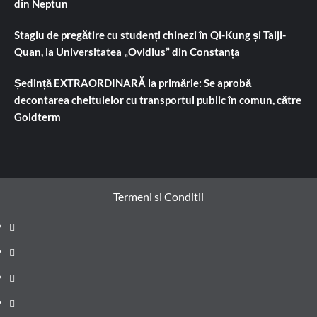
din Neptun
Stagiu de pregătire cu studenți chinezi în Qi-Kung și Taiji-
Quan, la Universitatea „Ovidius” din Constanța
Ședință EXTRAORDINARĂ la primărie: Se aprobă
decontarea cheltuielor cu transportul public în comun, către
Goldterm
Termeni si Conditii
Prima
pagină
Știri
de
Administrație
ultima
locală
Actualitate