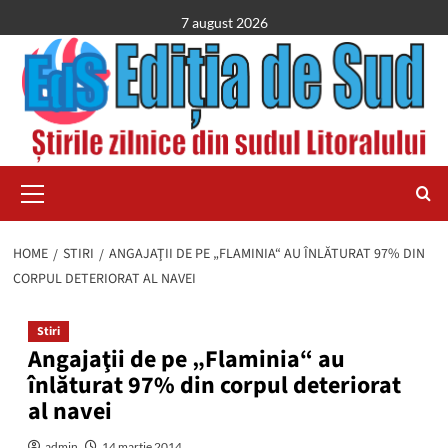
Skip
7 august 2026
to
content
Primary
Menu
HOME
STIRI
ANGAJAŢII DE PE „FLAMINIA“ AU ÎNLĂTURAT 97% DIN
CORPUL DETERIORAT AL NAVEI
Stiri
Angajaţii de pe „Flaminia“ au
înlăturat 97% din corpul deteriorat
al navei
admin
14 martie 2014