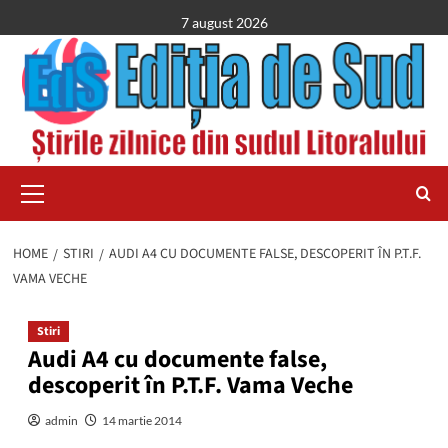
Skip
7 august 2026
to
content
Primary
Menu
HOME
STIRI
AUDI A4 CU DOCUMENTE FALSE, DESCOPERIT ÎN P.T.F.
VAMA VECHE
Stiri
Audi A4 cu documente false,
descoperit în P.T.F. Vama Veche
admin
14 martie 2014