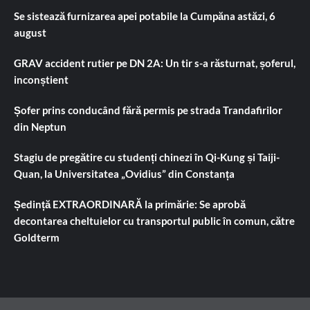
Se sistează furnizarea apei potabile la Cumpăna astăzi, 6
august
GRAV accident rutier pe DN 2A: Un tir s-a răsturnat, șoferul,
inconștient
Șofer prins conducând fără permis pe strada Trandafirilor
din Neptun
Stagiu de pregătire cu studenți chinezi în Qi-Kung și Taiji-
Quan, la Universitatea „Ovidius” din Constanța
Ședință EXTRAORDINARĂ la primărie: Se aprobă
decontarea cheltuielor cu transportul public în comun, către
Goldterm