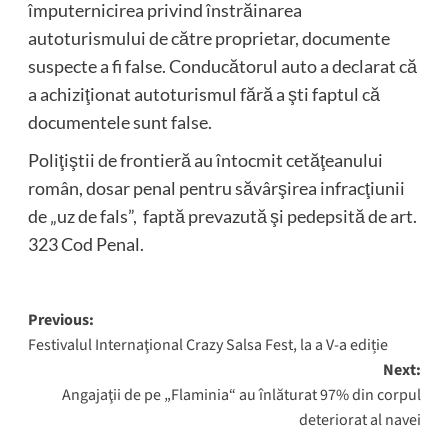
împuternicirea privind înstrăinarea
autoturismului de către proprietar, documente
suspecte a fi false. Conducătorul auto a declarat că
a achiziţionat autoturismul fără a şti faptul că
documentele sunt false.
Poliţiştii de frontieră au întocmit cetăţeanului
român, dosar penal pentru săvârşirea infracţiunii
de „uz de fals”, faptă prevazută şi pedepsită de art.
323 Cod Penal.
Post
Previous:
Festivalul Internaţional Crazy Salsa Fest, la a V-a ediție
navigation
Next:
Angajaţii de pe „Flaminia“ au înlăturat 97% din corpul
deteriorat al navei