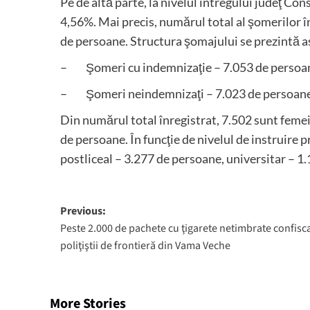
Pe de altă parte, la nivelul întregului judeţ Con
4,56%. Mai precis, numărul total al şomerilor 
de persoane. Structura şomajului se prezintă as
– Şomeri cu indemnizaţie – 7.053 de persoa
– Şomeri neindemnizaţi – 7.023 de persoane
Din numărul total înregistrat, 7.502 sunt femei,
de persoane. În funcţie de nivelul de instruire p
postliceal – 3.277 de persoane, universitar – 1
Post
Previous:
Peste 2.000 de pachete cu ţigarete netimbrate confisc
navigation
poliţiştii de frontieră din Vama Veche
More Stories