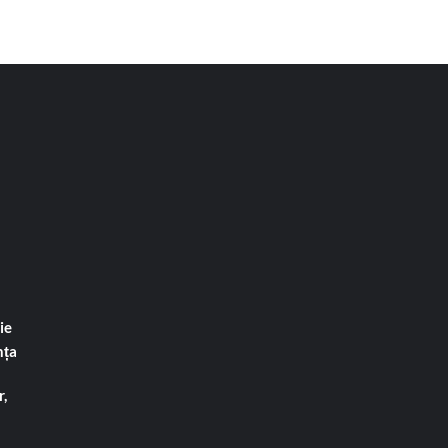
ie
nța
,