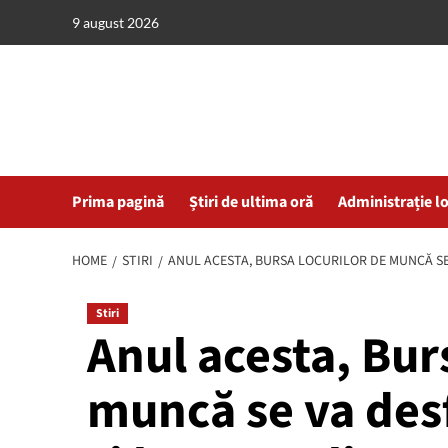
Skip
9 august 2026
to
content
Prima pagină
Știri de ultima oră
Administrație l
HOME
STIRI
ANUL ACESTA, BURSA LOCURILOR DE MUNCĂ SE 
Stiri
Anul acesta, Bur
muncă se va desf