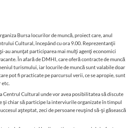
rganiza Bursa locurilor de muncă, proiect care, anul
entrului Cultural, începând cu ora 9.00. Reprezentanţii
 şi-au anunţat participarea mai mulţi agenţi economici
ă vacante. În afară de DMHI, care oferă contracte de muncă
meniul turismului, iar locurile de muncă sunt valabile doar
are pot fi practicate pe parcursul verii, ce se apropie, sunt
 etc.
la Centrul Cultural unde vor avea posibilitatea să discute
 şi chiar să participe la interviurile organizate în timpul
t succesul aşteptat, zeci de persoane reuşind să-şi găsească