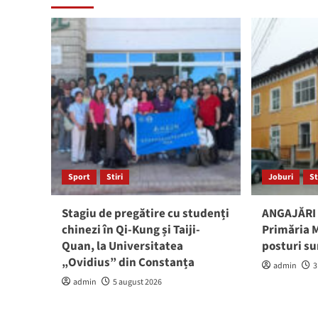
Sport
Stiri
Joburi
St
Stagiu de pregătire cu studenți
ANGAJĂRI 
chinezi în Qi-Kung și Taiji-
Primăria M
Quan, la Universitatea
posturi su
„Ovidius” din Constanța
admin
3
admin
5 august 2026