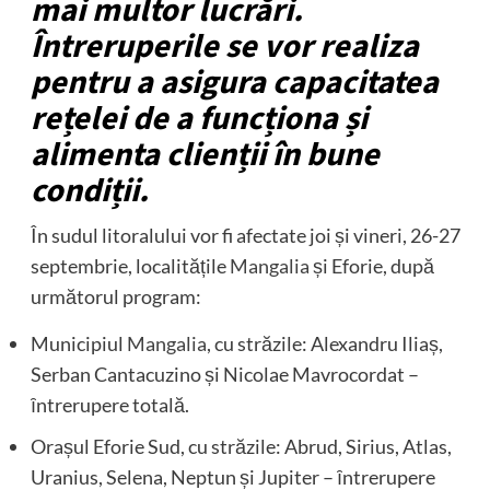
mai multor lucrări.
Întreruperile se vor realiza
pentru a asigura capacitatea
rețelei de a funcționa și
alimenta clienții în bune
condiții.
În sudul litoralului vor fi afectate joi și vineri, 26-27
septembrie, localitățile
Mangalia
și Eforie, după
următorul program:
Municipiul
Mangalia
, cu străzile: Alexandru Iliaș,
Serban Cantacuzino și Nicolae Mavrocordat –
ȋntrerupere totală.
Orașul Eforie Sud, cu străzile: Abrud, Sirius, Atlas,
Uranius, Selena, Neptun și Jupiter – ȋntrerupere