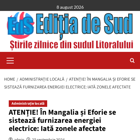
Skip
8 august 2026
to
content
Primary
Menu
HOME
ADMINISTRAȚIE LOCALĂ
ATENȚIE! ÎN MANGALIA ȘI EFORIE SE
SISTEAZĂ FURNIZAREA ENERGIEI ELECTRICE: IATĂ ZONELE AFECTATE
Administrație locală
ATENȚIE! În Mangalia și Eforie se
sistează furnizarea energiei
electrice: Iată zonele afectate
admin
25 septembrie 2024