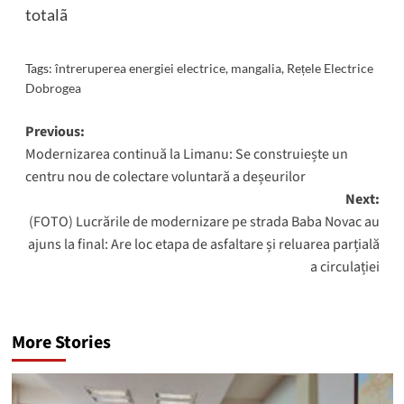
totalã
Tags:
întreruperea energiei electrice
,
mangalia
,
Rețele Electrice
Dobrogea
Post
Previous:
Modernizarea continuă la Limanu: Se construiește un
navigation
centru nou de colectare voluntară a deșeurilor
Next:
(FOTO) Lucrările de modernizare pe strada Baba Novac au
ajuns la final: Are loc etapa de asfaltare și reluarea parțială
a circulației
More Stories