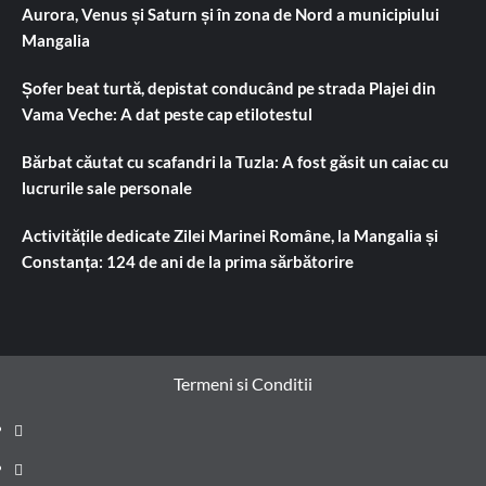
Aurora, Venus și Saturn și în zona de Nord a municipiului
Mangalia
Șofer beat turtă, depistat conducând pe strada Plajei din
Vama Veche: A dat peste cap etilotestul
Bărbat căutat cu scafandri la Tuzla: A fost găsit un caiac cu
lucrurile sale personale
Activitățile dedicate Zilei Marinei Române, la Mangalia și
Constanța: 124 de ani de la prima sărbătorire
Termeni si Conditii
Prima
pagină
Știri