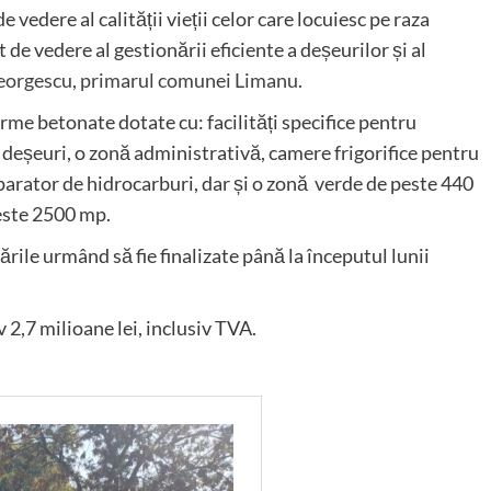
 vedere al calității vieții celor care locuiesc pe raza
 de vedere al gestionării eficiente a deșeurilor și al
eorgescu
,
primarul comunei Limanu
.
orme betonate dotate cu: facilități specifice pentru
 deșeuri, o zonă administrativă, camere frigorifice pentru
parator de hidrocarburi, dar și o zonă verde de peste 440
peste 2500 mp.
rările urmând să fie finalizate până la începutul lunii
 2,7 milioane lei, inclusiv TVA.