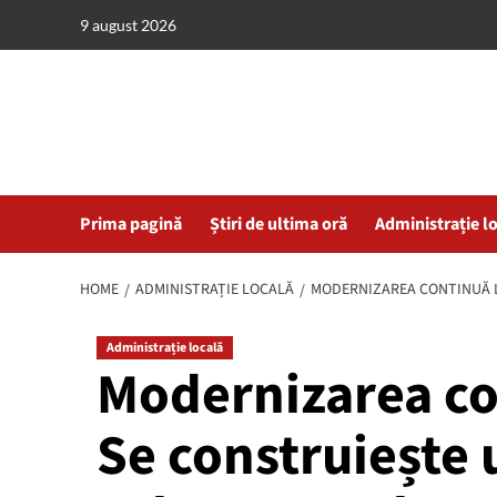
Skip
9 august 2026
to
content
Prima pagină
Știri de ultima oră
Administrație l
HOME
ADMINISTRAȚIE LOCALĂ
MODERNIZAREA CONTINUĂ L
Administrație locală
Modernizarea co
Se construiește 