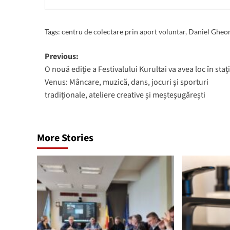
Tags:
centru de colectare prin aport voluntar
,
Daniel Gheo
Post
Previous:
O nouă ediție a Festivalului Kurultai va avea loc în sta
navigation
Venus: Mâncare, muzică, dans, jocuri şi sporturi
tradiţionale, ateliere creative şi meşteşugăreşti
More Stories