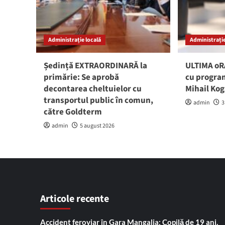
Administrație locală
Administrație
Ședință EXTRAORDINARĂ la
ULTIMA oRĂ
primărie: Se aprobă
cu program
decontarea cheltuielor cu
Mihail Ko
transportul public în comun,
admin
3
către Goldterm
admin
5 august 2026
Articole recente
Accident feroviar în Gara Mangalia: Copilă de 19 ani,