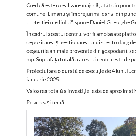
Cred că este o realizare majoră, atât din punct de
comunei
Limanu
și împrejurimi, dar și din punct
protecției mediului”, spune
Daniel Gheorghe G
În cadrul acestui centru, vor fi amplasate platf
depozitarea și gestionarea unui spectru larg de
deșeurile animale provenite din gospodării, se
mp. Suprafața totală a acestui centru este de 
Proiectul are o durată de execuție de 4 luni, luc
ianuarie 2025.
Valoarea totală a investiției este de aproximativ
Pe aceeași temă: