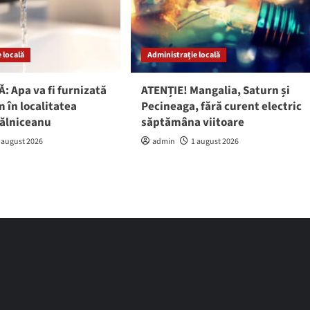
 locală
Administrație locală
: Apa va fi furnizată
ATENȚIE! Mangalia, Saturn și
 în localitatea
Pecineaga, fără curent electric
gălniceanu
săptămâna viitoare
 august 2026
admin
1 august 2026