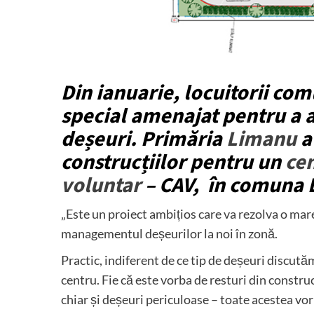
Din ianuarie, locuitorii co
special amenajat pentru a a
deșeuri. Primăria
Limanu
a
construcțiilor pentru un
cen
voluntar
– CAV, în comuna 
„Este un proiect ambițios care va rezolva o mar
managementul deșeurilor la noi în zonă.
Practic, indiferent de ce tip de deșeuri discută
centru. Fie că este vorba de resturi din construcț
chiar și deșeuri periculoase – toate acestea vor