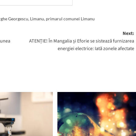
rghe Georgescu
,
Limanu
,
primarul comunei Limanu
Next:
țiunea
ATENȚIE! În Mangalia și Eforie se sistează furnizarea
energiei electrice: Iată zonele afectate