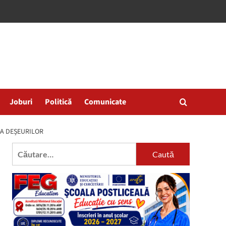
Joburi
Politică
Comunicate
 A DEȘEURILOR
Caută
după: