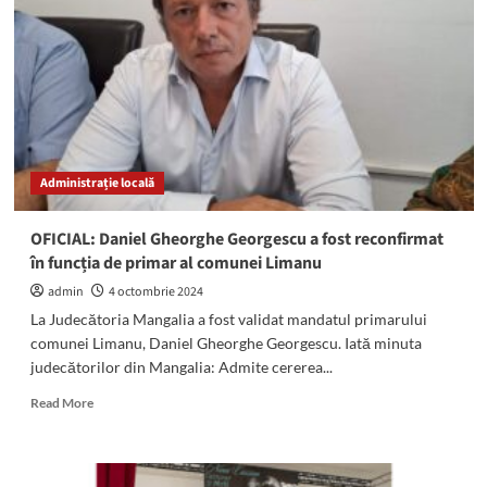
Mai:
„Ștefan
Luchian:
sursă
de
inspirație
pentru
identitatea
Administrație locală
și
valorile
naționale
OFICIAL: Daniel Gheorghe Georgescu a fost reconfirmat
românești”
în funcția de primar al comunei Limanu
admin
4 octombrie 2024
La Judecătoria Mangalia a fost validat mandatul primarului
comunei Limanu, Daniel Gheorghe Georgescu. Iată minuta
judecătorilor din Mangalia: Admite cererea...
Read
Read More
more
about
OFICIAL:
Daniel