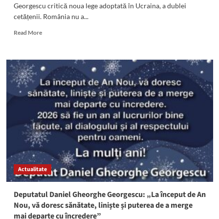
Georgescu critică noua lege adoptată în Ucraina, a dublei
poate
cetățenii. România nu a...
fi
decât
Read
Read More
unul
more
social-
about
democrat”
Deputatul
PSD
Daniel
Georgescu
critică
noua
lege
a
cetățeniei
adoptată
de
Ucraina.
Actualitate
România
nu
este
Deputatul Daniel Gheorghe Georgescu: „La început de An
inclusă
Nou, vă doresc sănătate, liniște și puterea de a merge
în
mai departe cu încredere”
listă