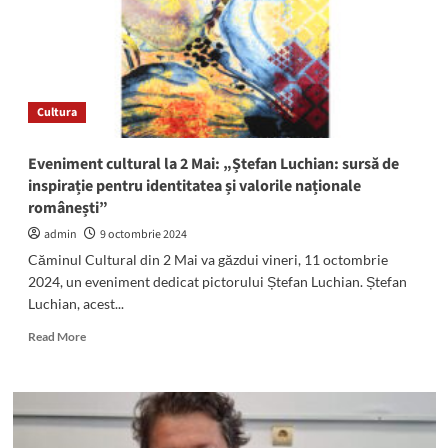
în
cursa
pentru
Camera
Deputaților:
Ce
Cultura
mesaj
le-
a
Eveniment cultural la 2 Mai: „Ștefan Luchian: sursă de
transmis
inspirație pentru identitatea și valorile naționale
locuitorilor
românești”
comunei
admin
9 octombrie 2024
Căminul Cultural din 2 Mai va găzdui vineri, 11 octombrie
2024, un eveniment dedicat pictorului Ștefan Luchian. Ștefan
Luchian, acest...
Read
Read More
more
about
Eveniment
cultural
la
2