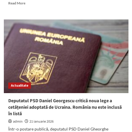
Read
Read More
more
about
ULTIMA
ORĂ!
Daniel
Gheorghe
Georgescu
a
fost
confirmat
drept
preşedinte
interimar
al
Actualitate
PSD
Constanţa:
„Viitorul
Deputatul PSD Daniel Georgescu critică noua lege a
României
cetățeniei adoptată de Ucraina. România nu este inclusă
și
în listă
al
județului
admin
21 ianuarie 2026
Constanța
Într-o postare publică, deputatul PSD Daniel Gheorghe
nu