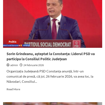
„Consiliul
Politic
Județean
al
PSD
Constanța,
un
moment
de
Politic
reașezare,
disciplină
și
Sorin Grindeanu, așteptat la Constanța: Liderul PSD va
construcție
participa la Consiliul Politic Județean
admin
24 februarie 2026
Organizația Județeană PSD Constanța anunță, într-un
comunicat de presă, că joi, 26 februarie 2026, va avea loc, la
Năvodari, Consiliul...
Read
Read More
more
about
Sorin