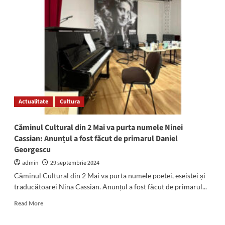
Gheorghe
Georgescu
a
fost
reconfirmat
în
funcția
de
primar
al
Actualitate
Cultura
comunei
Limanu
Căminul Cultural din 2 Mai va purta numele Ninei
Cassian: Anunțul a fost făcut de primarul Daniel
Georgescu
admin
29 septembrie 2024
Căminul Cultural din 2 Mai va purta numele poetei, eseistei și
traducătoarei Nina Cassian. Anunțul a fost făcut de primarul...
Read
Read More
more
about