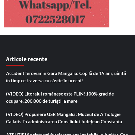
Articole recente
Accident feroviar în Gara Mangalia: Copilă de 19 ani, rănită
în timp ce traversa cu căștie în urechi!
(VIDEO) Litoralul românesc este PLIN! 100% grad de
ocupare, 200.000 de turiști la mare
(VIDEO) Propunere USR Mangalia: Muzeul de Arhologie
Callatis, în administrarea Consiliului Județean Constanța
ATENȚIE! Se sistează furnizarea apei potabile la Jupiter, Cap