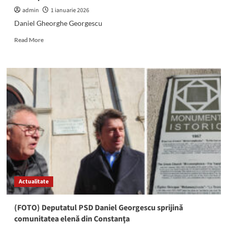
admin
1 ianuarie 2026
Daniel Gheorghe Georgescu
Read
Read More
more
about
Deputatul
Daniel
Gheorghe
Georgescu:
„La
început
de
An
Nou,
vă
doresc
sănătate,
Actualitate
liniște
și
puterea
(FOTO) Deputatul PSD Daniel Georgescu sprijină
de
comunitatea elenă din Constanţa
a