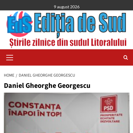
Skip
9 august 2026
to
content
Primary
Menu
HOME
DANIEL GHEORGHE GEORGESCU
Daniel Gheorghe Georgescu