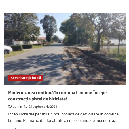
more
about
Modernizarea
continuă
la
Limanu:
Se
construiește
un
centru
nou
de
colectare
voluntară
Administrație locală
a
deșeurilor
Modernizarea continuă în comuna Limanu: Începe
construcția pistei de biciclete!
admin
24 septembrie 2024
Încep lucrările pentru un nou proiect de dezvoltare în comuna
Limanu. Primăria din localitate a emis ordinul de începere a...
Read