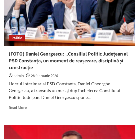
alegerile
județene:
Situația
candidaturilor
Politic
(FOTO) Daniel Georgescu: „Consiliul Politic Județean al
PSD Constanța, un moment de reașezare, disciplină și
construcție
admin
28 februarie 2026
Liderul interimar al PSD Constanța, Daniel Gheorghe
Georgescu, a transmis un mesaj dup încheierea Consiliului
Politic Județean. Daniel Georgescu spune...
Read
Read More
more
about
(FOTO)
Daniel
Georgescu: