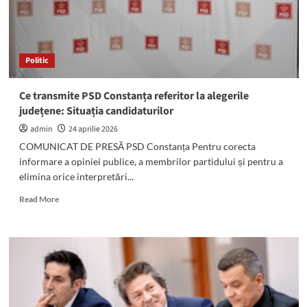
Politic
Ce transmite PSD Constanța referitor la alegerile
județene: Situația candidaturilor
admin
24 aprilie 2026
COMUNICAT DE PRESĂ PSD Constanța Pentru corecta
informare a opiniei publice, a membrilor partidului și pentru a
elimina orice interpretări...
Read
Read More
more
about
Ce
transmite
PSD
Constanța
referitor
la