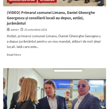
Administrație locală
Actualitate
Georgescu
și
viceprimarul
(VIDEO) Primarul comunei Limanu, Daniel Gheorghe
Mihai
Georgescu și consilierii locali au depus, astăzi,
Feodorof
jurământul
admin
25 octombrie 2024
Astăzi, primarul comunei Limanu, Daniel Gheorghe Georgescu
a depus jurământul pentru un nou mandat, alături de noii aleși
locali. Iată care este...
Read
Read More
more
about
(VIDEO)
Primarul
comunei
Limanu,
Daniel
Gheorghe
Georgescu
și
consilierii