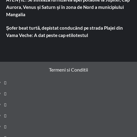
Aurora, Venus și Saturn și în zona de Nord a municipiului
Mangalia
Șofer beat turtă, depistat conducând pe strada Plajei din
Vama Veche: A dat peste cap etilotestul
Termeni si Conditii
Prima
pagină
Știri
de
Administrație
ultima
locală
Actualitate
oră
Justiție
Cultura