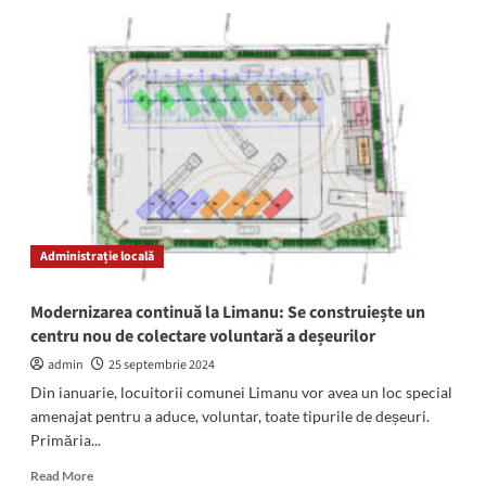
Căminul
Cultural
din
2
Mai
va
purta
numele
Ninei
Cassian:
Anunțul
a
Administrație locală
fost
făcut
de
Modernizarea continuă la Limanu: Se construiește un
primarul
centru nou de colectare voluntară a deșeurilor
Daniel
Georgescu
admin
25 septembrie 2024
Din ianuarie, locuitorii comunei Limanu vor avea un loc special
amenajat pentru a aduce, voluntar, toate tipurile de deșeuri.
Primăria...
Read
Read More