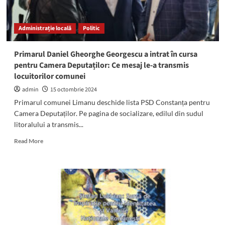
locali
au
depus,
Administrație locală
Politic
astăzi,
jurământul
Primarul Daniel Gheorghe Georgescu a intrat în cursa
pentru Camera Deputaților: Ce mesaj le-a transmis
locuitorilor comunei
admin
15 octombrie 2024
Primarul comunei Limanu deschide lista PSD Constanța pentru
Camera Deputaților. Pe pagina de socializare, edilul din sudul
litoralului a transmis...
Read
Read More
more
about
Primarul
Daniel
Gheorghe
Georgescu
a
intrat