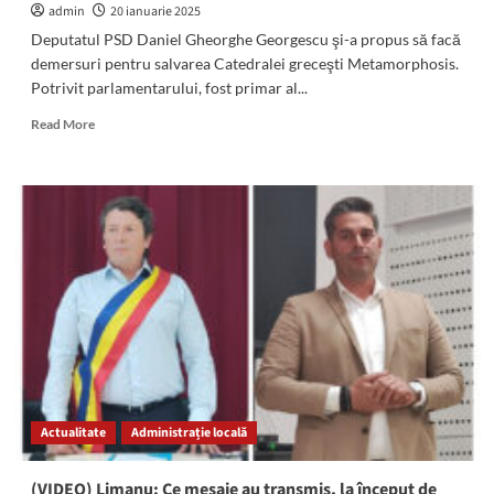
merge
admin
20 ianuarie 2025
mai
Deputatul PSD Daniel Gheorghe Georgescu şi-a propus să facă
departe
demersuri pentru salvarea Catedralei greceşti Metamorphosis.
cu
Potrivit parlamentarului, fost primar al...
încredere”
Read
Read More
more
about
(FOTO)
Deputatul
PSD
Daniel
Georgescu
sprijină
comunitatea
elenă
din
Constanţa
Actualitate
Administrație locală
(VIDEO) Limanu: Ce mesaje au transmis, la început de