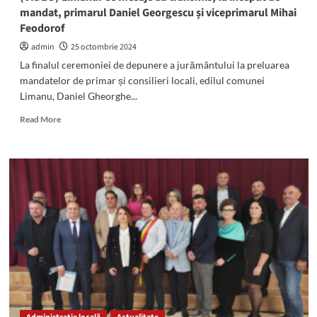
mandat, primarul Daniel Georgescu și viceprimarul Mihai
Feodorof
admin
25 octombrie 2024
La finalul ceremoniei de depunere a jurământului la preluarea
mandatelor de primar și consilieri locali, edilul comunei
Limanu, Daniel Gheorghe...
Read
Read More
more
about
(VIDEO)
Limanu:
Ce
mesaje
au
transmis,
la
început
de
mandat,
primarul
Daniel