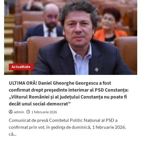
Grindeanu,
așteptat
la
Constanța:
Liderul
PSD
va
participa
la
Consiliul
Politic
Actualitate
Județean
ULTIMA ORĂ! Daniel Gheorghe Georgescu a fost
confirmat drept preşedinte interimar al PSD Constanţa:
„Viitorul României și al județului Constanța nu poate fi
decât unul social-democrat”
admin
1 februarie 2026
Comunicat de presă Comitetul Politic Național al PSD a
confirmat prin vot, în şedinţa de duminică, 1 februarie 2026,
că...