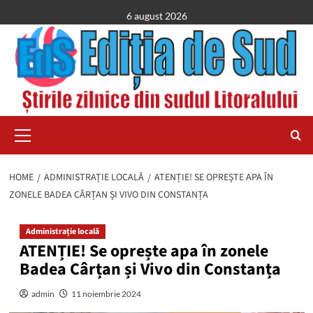
Skip
6 august 2026
to
content
Primary
Menu
HOME
ADMINISTRAȚIE LOCALĂ
ATENȚIE! SE OPREȘTE APA ÎN
ZONELE BADEA CÂRȚAN ȘI VIVO DIN CONSTANȚA
Administrație locală
ATENȚIE! Se oprește apa în zonele
Badea Cârțan și Vivo din Constanța
admin
11 noiembrie 2024