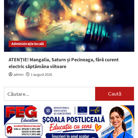
Administrație locală
ATENȚIE! Mangalia, Saturn și Pecineaga, fără curent
electric săptămâna viitoare
admin
1 august 2026
Caută
după: