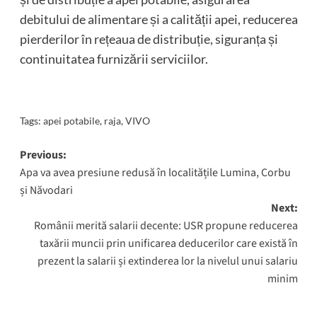
debitului de alimentare și a calității apei, reducerea
pierderilor în rețeaua de distribuție, siguranța și
continuitatea furnizării serviciilor.
Tags:
apei potabile
,
raja
,
VIVO
Post
Previous:
Apa va avea presiune redusă în localitățile Lumina, Corbu
navigation
și Năvodari
Next:
Românii merită salarii decente: USR propune reducerea
taxării muncii prin unificarea deducerilor care există în
prezent la salarii și extinderea lor la nivelul unui salariu
minim