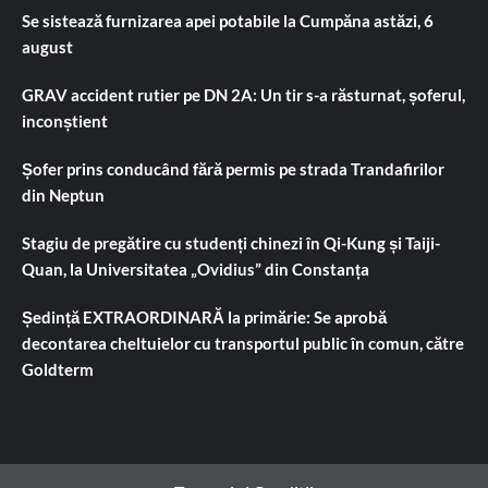
Se sistează furnizarea apei potabile la Cumpăna astăzi, 6
august
GRAV accident rutier pe DN 2A: Un tir s-a răsturnat, șoferul,
inconștient
Șofer prins conducând fără permis pe strada Trandafirilor
din Neptun
Stagiu de pregătire cu studenți chinezi în Qi-Kung și Taiji-
Quan, la Universitatea „Ovidius” din Constanța
Ședință EXTRAORDINARĂ la primărie: Se aprobă
decontarea cheltuielor cu transportul public în comun, către
Goldterm