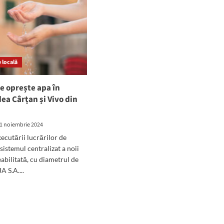
 locală
e oprește apa în
ea Cârțan și Vivo din
a
1 noiembrie 2024
xecutării lucrărilor de
sistemul centralizat a noii
eabilitată, cu diametrul de
 S.A....
d
e
ut
NȚIE!