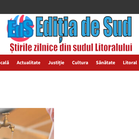
ocală
Actualitate
Justiție
Cultura
Sănătate
Litoral