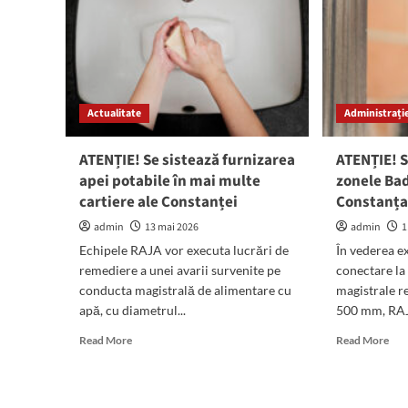
Actualitate
Administrație
ATENȚIE! Se sistează furnizarea
ATENȚIE! S
apei potabile în mai multe
zonele Bad
cartiere ale Constanței
Constanț
admin
13 mai 2026
admin
1
Echipele RAJA vor executa lucrări de
În vederea e
remediere a unei avarii survenite pe
conectare la 
conducta magistrală de alimentare cu
magistrale r
apă, cu diametrul...
500 mm, RAJA
Read
Rea
Read More
Read More
more
mor
about
abo
ATENȚIE!
ATE
Se
Se