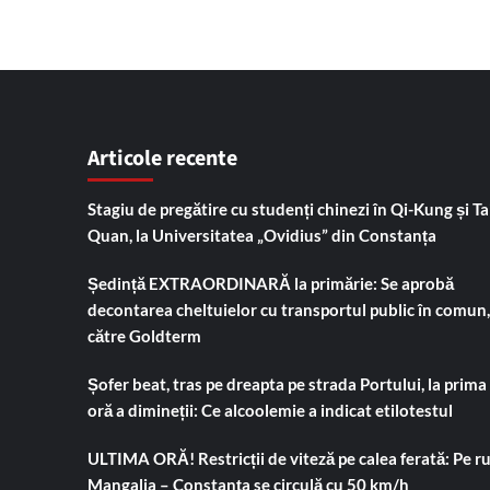
Articole recente
Stagiu de pregătire cu studenți chinezi în Qi-Kung și Tai
Quan, la Universitatea „Ovidius” din Constanța
Ședință EXTRAORDINARĂ la primărie: Se aprobă
decontarea cheltuielor cu transportul public în comun,
către Goldterm
Șofer beat, tras pe dreapta pe strada Portului, la prima
oră a dimineții: Ce alcoolemie a indicat etilotestul
ULTIMA ORĂ! Restricții de viteză pe calea ferată: Pe r
Mangalia – Constanța se circulă cu 50 km/h