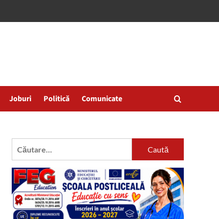
Joburi
Politică
Comunicate
Caută
după: