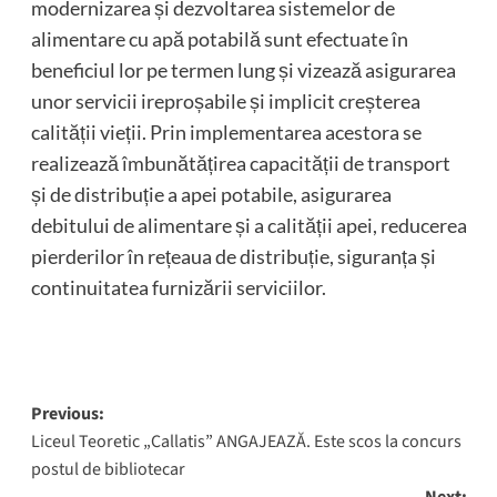
modernizarea și dezvoltarea sistemelor de
alimentare cu apă potabilă sunt efectuate în
beneficiul lor pe termen lung și vizează asigurarea
unor servicii ireproșabile și implicit creșterea
calității vieții. Prin implementarea acestora se
realizează îmbunătățirea capacității de transport
și de distribuție a apei potabile, asigurarea
debitului de alimentare și a calității apei, reducerea
pierderilor în rețeaua de distribuție, siguranța și
continuitatea furnizării serviciilor.
Post
Previous:
Liceul Teoretic „Callatis” ANGAJEAZĂ. Este scos la concurs
navigation
postul de bibliotecar
Next: