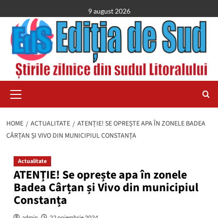
Skip
9 august 2026
to
content
Primary
Menu
HOME
ACTUALITATE
ATENȚIE! SE OPREȘTE APA ÎN ZONELE BADEA
CÂRȚAN ȘI VIVO DIN MUNICIPIUL CONSTANȚA
Actualitate
ATENȚIE! Se oprește apa în zonele
Badea Cârțan și Vivo din municipiul
Constanța
admin
22 noiembrie 2024