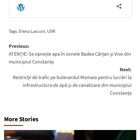
Tags:
Elena Lasconi
,
USR
Post
Previous:
ATENȚIE! Se oprește apa în zonele Badea Cârțan și Vivo din
navigation
municipiul Constanța
Next:
Restricții de trafic pe bulevardul Mamaia pentru lucrări la
infrastructura de apă și de canalizare din municipiul
Constanța
More Stories