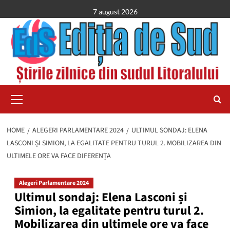
Skip
7 august 2026
to
content
Primary
Menu
HOME
ALEGERI PARLAMENTARE 2024
ULTIMUL SONDAJ: ELENA
LASCONI ȘI SIMION, LA EGALITATE PENTRU TURUL 2. MOBILIZAREA DIN
ULTIMELE ORE VA FACE DIFERENȚA
Alegeri Parlamentare 2024
Ultimul sondaj: Elena Lasconi și
Simion, la egalitate pentru turul 2.
Mobilizarea din ultimele ore va face