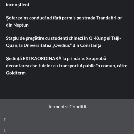
inconștient
Șofer prins conducând fără permis pe strada Trandafirilor
din Neptun
Stagiu de pregătire cu studenți chinezi în Qi-Kung și Taiji-
Quan, la Universitatea „Ovidius” din Constanța
Ședință EXTRAORDINARĂ la primărie: Se aprobă
decontarea cheltuielor cu transportul public în comun, către
Goldterm
Termeni si Conditii
Prima
pagină
Știri