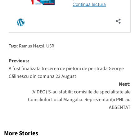
Tags:
Remus Negoi
,
USR
Post
Previous:
A fost finalizată trecerea de pietoni de pe strada George
navigation
Călinescu din comuna 23 August
Next:
(VIDEO) S-au stabilit comisiile de specialitate ale
Consiliului Local Mangalia. Reprezentanții PNL au
ABSENTAT
More Stories