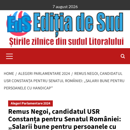
Skip
7 august 2026
to
content
Primary
Menu
HOME
ALEGERI PARLAMENTARE 2024
REMUS NEGOI, CANDIDATUL
USR CONSTANȚA PENTRU SENATUL ROMÂNIEI: „SALARII BUNE PENTRU
PERSOANELE CU HANDICAP”
Alegeri Parlamentare 2024
Remus Negoi, candidatul USR
Constanța pentru Senatul României:
„Salarii bune pentru persoanele cu