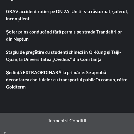
GRAV accident rutier pe DN 2A: Un tir s-a răsturnat, șoferul,
inconștient
Șofer prins conducând fără permis pe strada Trandafirilor
din Neptun
Stagiu de pregătire cu studenți chinezi în Qi-Kung și Taiji-
Quan, la Universitatea „Ovidius” din Constanța
Ședință EXTRAORDINARĂ la primărie: Se aprobă
decontarea cheltuielor cu transportul public în comun, către
Goldterm
Termeni si Conditii
Prima