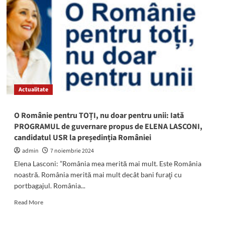
Lasconi
și
Simion,
la
egalitate
pentru
turul
2.
Mobilizarea
Actualitate
din
ultimele
ore
O Românie pentru TOȚI, nu doar pentru unii: Iată
va
PROGRAMUL de guvernare propus de ELENA LASCONI,
face
candidatul USR la președinția României
diferența
admin
7 noiembrie 2024
Elena Lasconi: ”România mea merită mai mult. Este România
noastră. România merită mai mult decât bani furaţi cu
portbagajul. România...
Read
Read More
more
about