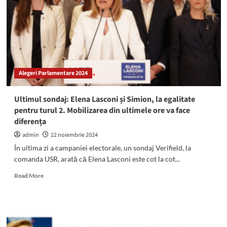
în
preferințele
locuitorilor
Mangaliei:
Clasamentul
candidaților
după
Alegeri Parlamentare 2024
primul
tur
de
Ultimul sondaj: Elena Lasconi și Simion, la egalitate
scrutin
pentru turul 2. Mobilizarea din ultimele ore va face
diferența
admin
22 noiembrie 2024
În ultima zi a campaniei electorale, un sondaj Verifield, la
comanda USR, arată că Elena Lasconi este cot la cot...
Read
Read More
more
about
Ultimul
sondaj:
Elena