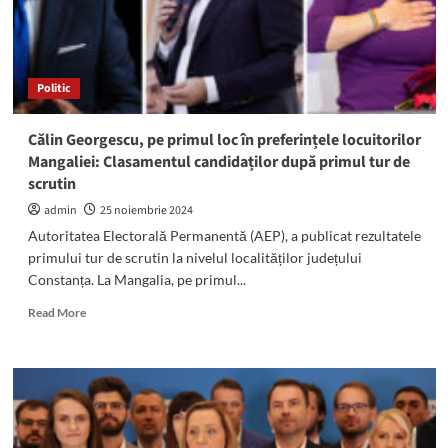
Politic
Călin Georgescu, pe primul loc în preferințele locuitorilor
Mangaliei: Clasamentul candidaților după primul tur de
scrutin
admin
25 noiembrie 2024
Autoritatea Electorală Permanentă (AEP), a publicat rezultatele
primului tur de scrutin la nivelul localităților județului
Constanța. La Mangalia, pe primul...
Read
Read More
more
about
Călin
Georgescu,
pe
primul
loc