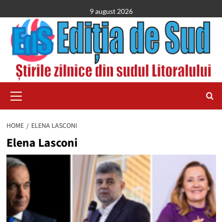
Skip
9 august 2026
to
content
Primary
Menu
HOME
ELENA LASCONI
Elena Lasconi