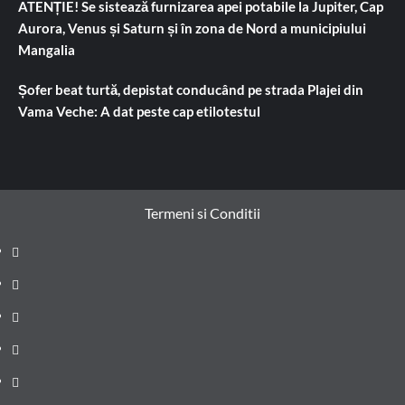
ATENȚIE! Se sistează furnizarea apei potabile la Jupiter, Cap
Aurora, Venus și Saturn și în zona de Nord a municipiului
Mangalia
Șofer beat turtă, depistat conducând pe strada Plajei din
Vama Veche: A dat peste cap etilotestul
Termeni si Conditii
Prima
pagină
Știri
de
Administrație
ultima
locală
Actualitate
oră
Justiție