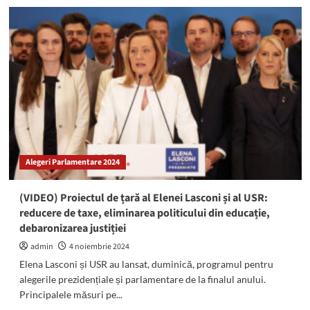
O
Românie
pentru
TOȚI,
nu
doar
pentru
unii:
Iată
PROGRAMUL
de
guvernare
Alegeri Parlamentare 2024
propus
de
ELENA
(VIDEO) Proiectul de țară al Elenei Lasconi și al USR:
LASCONI,
reducere de taxe, eliminarea politicului din educație,
candidatul
debaronizarea justiției
USR
la
admin
4 noiembrie 2024
președinția
Elena Lasconi și USR au lansat, duminică, programul pentru
României
alegerile prezidențiale și parlamentare de la finalul anului.
Principalele măsuri pe...