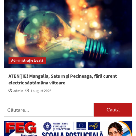
Administrație locală
ATENȚIE! Mangalia, Saturn și Pecineaga, fără curent
electric săptămâna viitoare
admin
1 august 2026
Caută
după: