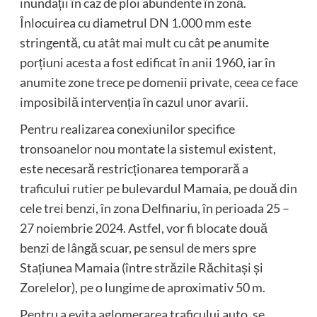
inundații în caz de ploi abundente în zonă.
Înlocuirea cu diametrul DN 1.000 mm este
stringentă, cu atât mai mult cu cât pe anumite
porțiuni acesta a fost edificat în anii 1960, iar în
anumite zone trece pe domenii private, ceea ce face
imposibilă intervenția în cazul unor avarii.
Pentru realizarea conexiunilor specifice
tronsoanelor nou montate la sistemul existent,
este necesară restricționarea temporară a
traficului rutier pe bulevardul Mamaia, pe două din
cele trei benzi, în zona Delfinariu, în perioada 25 –
27 noiembrie 2024. Astfel, vor fi blocate două
benzi de lângă scuar, pe sensul de mers spre
Stațiunea Mamaia (între străzile Răchitași și
Zorelelor), pe o lungime de aproximativ 50 m.
Pentru a evita aglomerarea traficului auto, se