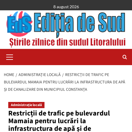
Skip
8 august 2026
to
content
Primary
Menu
HOME
ADMINISTRAȚIE LOCALĂ
RESTRICȚII DE TRAFIC PE
BULEVARDUL MAMAIA PENTRU LUCRĂRI LA INFRASTRUCTURA DE APĂ
ȘI DE CANALIZARE DIN MUNICIPIUL CONSTANȚA
Administrație locală
Restricții de trafic pe bulevardul
Mamaia pentru lucrări la
infrastructura de apă și de