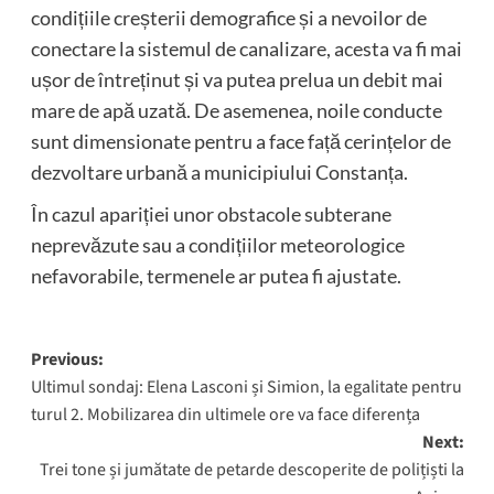
condițiile creșterii demografice și a nevoilor de
conectare la sistemul de canalizare, acesta va fi mai
ușor de întreținut și va putea prelua un debit mai
mare de apă uzată. De asemenea, noile conducte
sunt dimensionate pentru a face față cerințelor de
dezvoltare urbană a municipiului Constanța.
În cazul apariției unor obstacole subterane
neprevăzute sau a condițiilor meteorologice
nefavorabile, termenele ar putea fi ajustate.
Post
Previous:
Ultimul sondaj: Elena Lasconi și Simion, la egalitate pentru
navigation
turul 2. Mobilizarea din ultimele ore va face diferența
Next:
Trei tone și jumătate de petarde descoperite de polițiști la