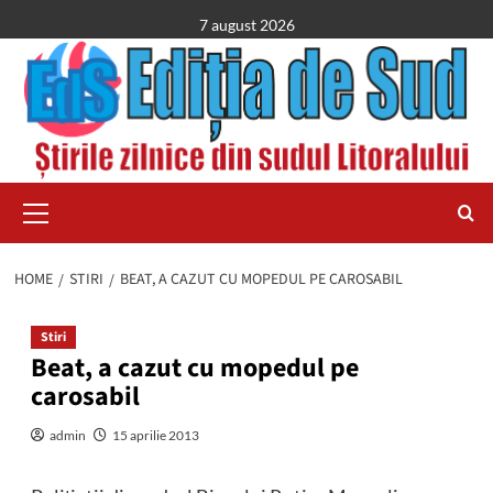
Skip
7 august 2026
to
content
Primary
Menu
HOME
STIRI
BEAT, A CAZUT CU MOPEDUL PE CAROSABIL
Stiri
Beat, a cazut cu mopedul pe
carosabil
admin
15 aprilie 2013