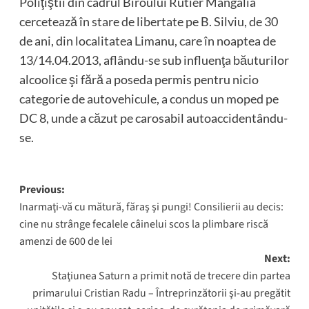
Poliţiştii din cadrul Biroului Rutier Mangalia
cercetează în stare de libertate pe B. Silviu, de 30
de ani, din localitatea Limanu, care în noaptea de
13/14.04.2013, aflându-se sub influenţa băuturilor
alcoolice şi fără a poseda permis pentru nicio
categorie de autovehicule, a condus un moped pe
DC 8, unde a căzut pe carosabil autoaccidentându-
se.
Post
Previous:
Inarmaţi-vă cu mătură, făraş şi pungi! Consilierii au decis:
navigation
cine nu strânge fecalele câinelui scos la plimbare riscă
amenzi de 600 de lei
Next:
Staţiunea Saturn a primit notă de trecere din partea
primarului Cristian Radu – Întreprinzătorii şi-au pregătit