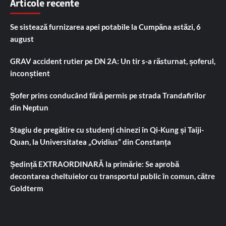
Articole recente
Se sistează furnizarea apei potabile la Cumpăna astăzi, 6
august
GRAV accident rutier pe DN 2A: Un tir s-a răsturnat, șoferul,
inconștient
Șofer prins conducând fără permis pe strada Trandafirilor
din Neptun
Stagiu de pregătire cu studenți chinezi în Qi-Kung și Taiji-
Quan, la Universitatea „Ovidius” din Constanța
Ședință EXTRAORDINARĂ la primărie: Se aprobă
decontarea cheltuielor cu transportul public în comun, către
Goldterm