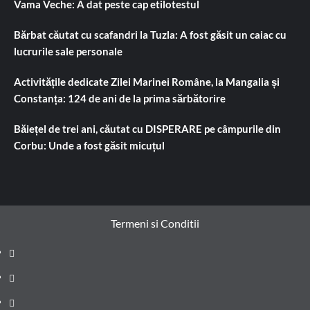
Vama Veche: A dat peste cap etilotestul
Bărbat căutat cu scafandri la Tuzla: A fost găsit un caiac cu
lucrurile sale personale
Activitățile dedicate Zilei Marinei Române, la Mangalia și
Constanța: 124 de ani de la prima sărbătorire
Băiețel de trei ani, căutat cu DISPERARE pe câmpurile din
Corbu: Unde a fost găsit micuțul
Termeni si Conditii
Prima
pagină
Știri
de
Administrație