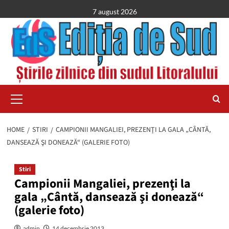
Skip
7 august 2026
to
content
Primary
Menu
HOME
STIRI
CAMPIONII MANGALIEI, PREZENŢI LA GALA „CÂNTĂ,
DANSEAZĂ ŞI DONEAZĂ“ (GALERIE FOTO)
Stiri
Campionii Mangaliei, prezenţi la
gala „Cântă, dansează şi donează“
(galerie foto)
admin
14 decembrie 2013