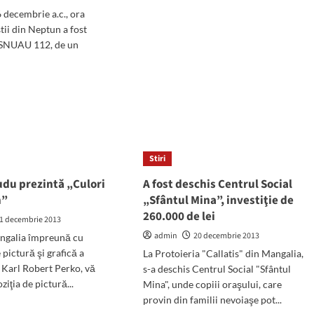
6 decembrie a.c., ora
ştii din Neptun a fost
n SNUAU 112, de un
d
e
ut
nix,
zat
Stiri
ficat
udu prezintă „Culori
A fost deschis Centrul Social
n”
„Sfântul Mina”, investiţie de
260.000 de lei
1 decembrie 2013
admin
20 decembrie 2013
ngalia împreună cu
pictură şi grafică a
La Protoieria "Callatis" din Mangalia,
 Karl Robert Perko, vă
s-a deschis Centrul Social "Sfântul
ziţia de pictură...
Mina", unde copiii oraşului, care
provin din familii nevoiaşe pot...
d