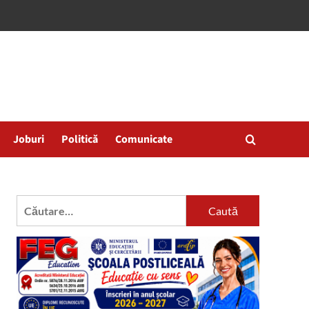
Joburi
Politică
Comunicate
Caută
după: