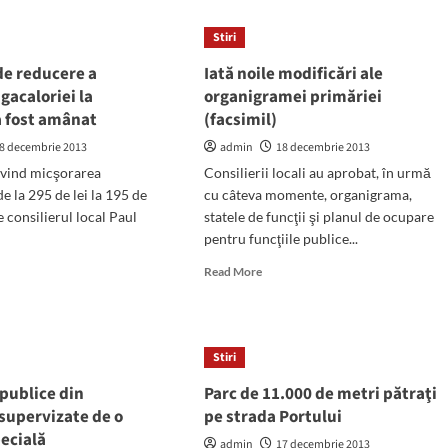
Pentru
că
icipalitate
Stiri
reducerea
gigacaloriei
de reducere a
Iată noile modificări ale
se
igacaloriei la
organigramei primăriei
lasă
a fost amânat
(facsimil)
aşteptată,
consilierul
8 decembrie 2013
admin
18 decembrie 2013
Paul
ivind micşorarea
Consilierii locali au aprobat, în urmă
Foleanu
de la 295 de lei la 195 de
cu câteva momente, organigrama,
ameninţă
cu
e consilierul local Paul
statele de funcţii şi planul de ocupare
o
pentru funcţiile publice...
„extraordinară”!
d
Read
Read More
e
more
ut
about
iectul
Iată
noile
Stiri
ucere
modificări
ale
publice din
Parc de 11.000 de metri pătraţi
ului
organigramei
supervizate de o
pe strada Portului
caloriei
primăriei
ecială
(facsimil)
admin
17 decembrie 2013