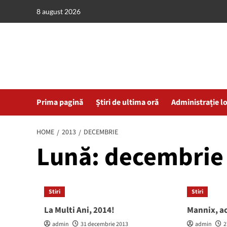
Skip
8 august 2026
to
content
Prima pagină
Știri de ultima oră
Administrație l
HOME
2013
DECEMBRIE
Lună:
decembrie
Stiri
Stiri
La Multi Ani, 2014!
Mannix, ac
admin
31 decembrie 2013
admin
2