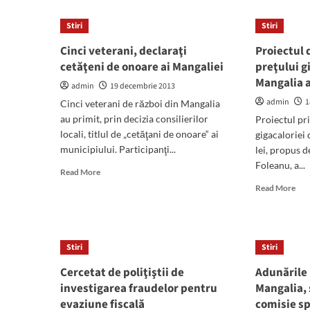
de
de
poliţiştii
mun
Stiri
Stiri
Secţiei
Cinci veterani, declaraţi
Proiectul 
3
cetăţeni de onoare ai Mangaliei
Rurale
preţului g
Mangalia
Mangalia 
admin
19 decembrie 2013
admin
1
Cinci veterani de război din Mangalia
au primit, prin decizia consilierilor
Proiectul pr
locali, titlul de „cetăţani de onoare“ ai
gigacaloriei 
municipiului. Participanţi...
lei, propus d
Foleanu, a...
Read
Read More
more
Rea
Read More
about
mor
Cinci
abo
veterani,
Pro
declaraţi
de
Stiri
Stiri
cetăţeni
red
de
a
Cercetat de poliţiştii de
Adunările 
onoare
preţ
investigarea fraudelor pentru
Mangalia, 
ai
giga
evaziune fiscală
Mangaliei
comisie sp
la