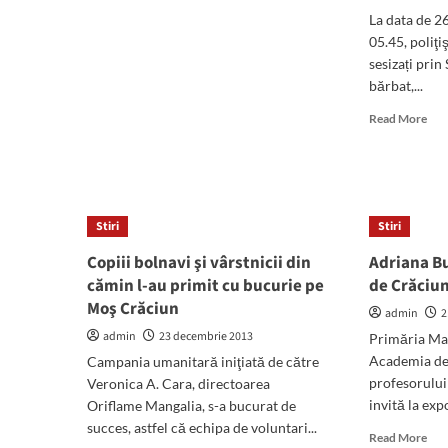
La data de 2
05.45, poliţi
sesizați pri
bărbat,...
Rea
Read More
mor
abo
Man
acu
de
Stiri
Stiri
furt
cali
Copiii bolnavi şi vârstnicii din
Adriana B
cămin l-au primit cu bucurie pe
de Crăciu
Moş Crăciun
admin
2
admin
23 decembrie 2013
Primăria Ma
Academia de 
Campania umanitară iniţiată de către
profesorului
Veronica A. Cara, directoarea
invită la expo
Oriflame Mangalia, s-a bucurat de
succes, astfel că echipa de voluntari...
Rea
Read More