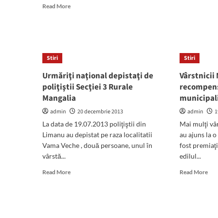
mor
Read
Read More
abo
more
Adr
about
Bu
Copiii
pre
bolnavi
„Cu
şi
Stiri
Stiri
de
vârstnicii
Cră
din
Urmăriţi naţional depistaţi de
Vârstnicii
cămin
poliţiştii Secţiei 3 Rurale
recompens
l-
Mangalia
municipal
au
primit
admin
20 decembrie 2013
admin
1
cu
La data de 19.07.2013 poliţiştii din
Mai mulţi vâ
bucurie
Limanu au depistat pe raza localitatii
pe
au ajuns la o
Moş
Vama Veche , două persoane, unul în
fost premiaţi
Crăciun
vârstă...
edilul...
Read
Rea
Read More
Read More
more
mor
about
abo
Urmăriţi
Vârs
naţional
Man
depistaţi
rec