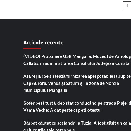
Pa
înlocuieşte
1
pe
ar
Ion
Petcu
în
Consiliul
Local
Articole recente
(VIDEO) Propunere USR Mangalia: Muzeul de Arholog
Callatis, în administrarea Consiliului Județean Consta
ATENȚIE! Se sistează furnizarea apei potabile la Jupiter
Cap Aurora, Venus și Saturn și în zona de Nord a
municipiului Mangalia
Șofer beat turtă, depistat conducând pe strada Plajei 
Vama Veche: A dat peste cap etilotestul
Bărbat căutat cu scafandri la Tuzla: A fost găsit un cai
cu lucrurile sale personale