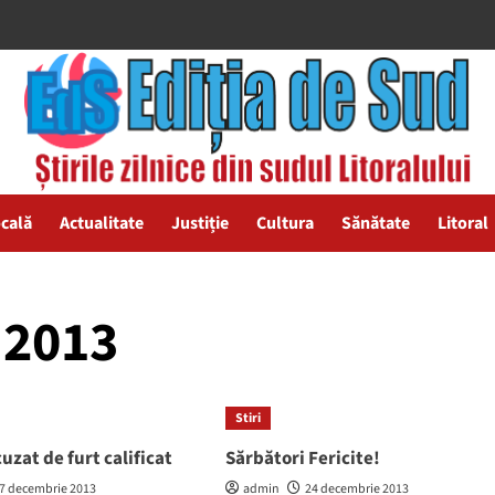
ocală
Actualitate
Justiție
Cultura
Sănătate
Litoral
 2013
Stiri
uzat de furt calificat
Sărbători Fericite!
7 decembrie 2013
admin
24 decembrie 2013