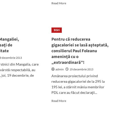
e
Read
Read More
ut
more
iana
about
du
A
zintă
fost
lori
deschis
Stiri
Centrul
ciun”
Social
 Mangaliei,
Pentru că reducerea
„Sfântul
aţi de
gigacaloriei se lasă aşteptată,
Mina”,
itate
consilierul Paul Foleanu
investiţie
de
ameninţă cu o
9 decembrie 2013
260.000
„extraordinară”!
rstnici din Mangalia, care
de
admin
19 decembrie 2013
 vârstă respectabilă, au
lei
, joi, 19 decembrie, de
Amânarea proiectului privind
reducerea gigacaloriei de la 295 la
195 lei, a stârnit mânia membrilor
d
PDL care au făcut declaraţii...
e
ut
Read
Read More
tnicii
more
galiei,
about
ompensaţi