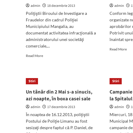
Man
admin
18 decembrie 2013
admin
1
a
Poliţiştii Biroului de Investigare a
Conform legi
fost
Fraudelor din cadrul Poliţiei
organizate 
amâ
Municipiului Mangalia, au
aprobărilor 
documentat activitatea infracţională a
Potrivit unu
administratorului unei societăţi
înaintat spre.
comerciale,...
Rea
Read More
mor
Read
Read More
abo
more
Adu
about
pub
Cercetat
din
de
Stiri
Stiri
Man
poliţiştii
sup
de
Un tânăr din 2 Mai s-a sinucis,
Campanie 
de
investigarea
azi noapte, în boxa casei sale
la Spitalu
o
fraudelor
com
pentru
admin
17 decembrie 2013
admin
1
spec
evaziune
În noaptea de 16.12.2013, poliţiştii
Miercuri, 18
fiscală
Postului de Poliţie Limanu au fost
Municipal Ma
sesizaţi despre faptul că P. Daniel, de
campanie de 