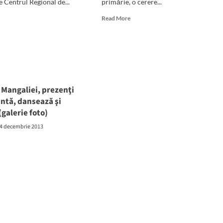
e Centrul Regional de...
primărie, o cerere...
d
Read
Read More
e
more
ut
about
panie
Hipermarket
Kaufland
are
la
Mangalia
ge,
 Mangaliei, prezenţi
ântă, dansează şi
alul
galerie foto)
icipal
galia
4 decembrie 2013