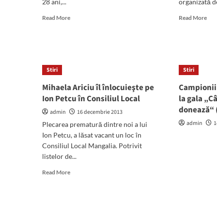
28 ani,...
organizată d
Read
Rea
Read More
Read More
more
mor
about
abo
Un
Cam
tânăr
de
din
don
Stiri
Stiri
2
de
Mai
sân
Mihaela Ariciu îl înlocuieşte pe
Campionii
s-
la
Ion Petcu în Consiliul Local
la gala „C
a
Spit
donează“ (
sinucis,
Mun
admin
16 decembrie 2013
azi
Man
admin
1
Plecarea prematură dintre noi a lui
noapte,
Ion Petcu, a lăsat vacant un loc în
în
Consiliul Local Mangalia. Potrivit
boxa
casei
listelor de...
sale
Read
Read More
more
about
Mihaela
Ariciu
îl