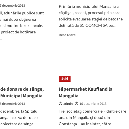
galia
7 decembrie 2013
Primăria municipiului Mangalia a
câştigat, recent, procesul prin care
i, adunările publice sunt
solicita evacuarea staţiei de betoane
numai după obţinerea
nat
deţinută de SC COMCM SA pe...
mai multor foruri locale.
i proiect de hotărâre
Read
Read More
..
more
about
d
Parc
e
de
ut
11.000
nările
de
lice
metri
pătraţi
Stiri
galia,
pe
ervizate
de donare de sânge,
Hipermarket Kaufland la
strada
Portului
l Municipal Mangalia
Mangalia
isie
6 decembrie 2013
admin
16 decembrie 2013
ială
 decembrie, la Spitalul
Trei societăţi comerciale – dintre care
ngalia se va derula o
una din Mangalia şi două din
colectare de sânge,
Constanţa – au înaintat, către