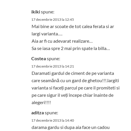
ikiki
spune:
17 decembrie 2013 la 12:45
Mai bine ar scoate de tot calea ferata si ar
largi varianta….
Aia ar fi cu adevarat realizare…
Sa se iasa spre 2 mai prin spate la billa…
Costea
spune:
17 decembrie 2013 la 14:21
Daramati gardul de ciment de pe varianta
care seamănă cu un gard de ghetou!!!.largiti
varianta si faceți parcul pe care il promiteti si
pe care sigur il veți începe chiar înainte de
alegeri!!!!
aditza
spune:
17 decembrie 2013 la 14:40
darama gardu si dupa aia face un cadou