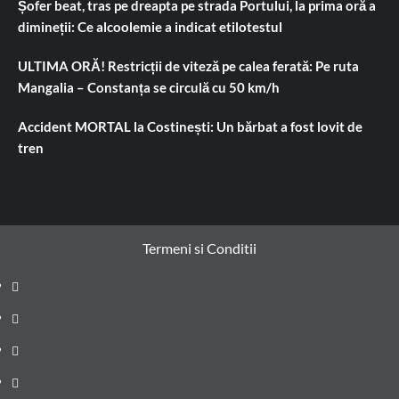
Șofer beat, tras pe dreapta pe strada Portului, la prima oră a
dimineții: Ce alcoolemie a indicat etilotestul
ULTIMA ORĂ! Restricții de viteză pe calea ferată: Pe ruta
Mangalia – Constanța se circulă cu 50 km/h
Accident MORTAL la Costinești: Un bărbat a fost lovit de
tren
Termeni si Conditii
Prima
pagină
Știri
de
Administrație
ultima
locală
Actualitate