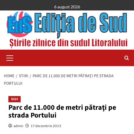
Skip
6 august 2026
to
content
Primary
Menu
HOME
STIRI
PARC DE 11.000 DE METRI PĂTRAŢI PE STRADA
PORTULUI
Stiri
Parc de 11.000 de metri pătraţi pe
strada Portului
admin
17 decembrie 2013