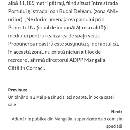
aibă 11.185 metri pătraţi, fiind situat între strada
Portului şi strada Ioan Budai Deleanu (zona ANL-
urilor). „Ne dorim amenajarea parcului prin
Proiectul Naţional de îmbunătăţire a calităţii
mediului pentru realizarea de spaţii verzi.
Propunerea noastră este susţinută şi de faptul că,
în această zonă, nu există niciun alt loc de
recreere“, afirmă directorul ADPP Mangalia,
Cătălin Cornaci.
Post
Previous:
Un tânăr din 2 Mai s-a sinucis, azi noapte, în boxa casei
navigation
sale
Next:
Adunările publice din Mangalia, supervizate de o comisie
specială