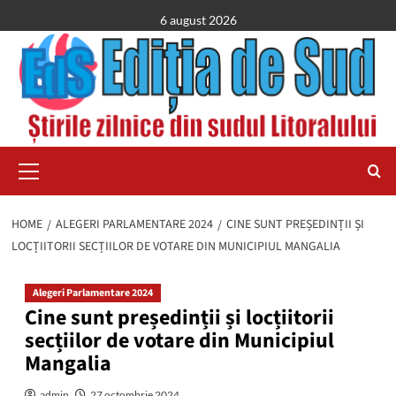
Skip
6 august 2026
to
content
Primary
Menu
HOME
ALEGERI PARLAMENTARE 2024
CINE SUNT PREȘEDINȚII ȘI
LOCȚIITORII SECȚIILOR DE VOTARE DIN MUNICIPIUL MANGALIA
Alegeri Parlamentare 2024
Cine sunt președinții și locțiitorii
secțiilor de votare din Municipiul
Mangalia
admin
27 octombrie 2024