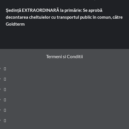
Ședință EXTRAORDINARĂ la primărie: Se aprobă
decontarea cheltuielor cu transportul public în comun, către
Goldterm
Termeni si Conditii
Prima
pagină
Știri
de
Administrație
ultima
locală
Actualitate
oră
Justiție
Cultura