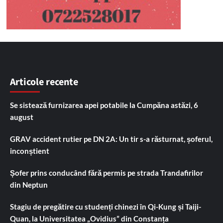
Articole recente
Se sistează furnizarea apei potabile la Cumpăna astăzi, 6
august
GRAV accident rutier pe DN 2A: Un tir s-a răsturnat, șoferul,
inconștient
Șofer prins conducând fără permis pe strada Trandafirilor
din Neptun
Stagiu de pregătire cu studenți chinezi în Qi-Kung și Taiji-
Quan, la Universitatea „Ovidius” din Constanța