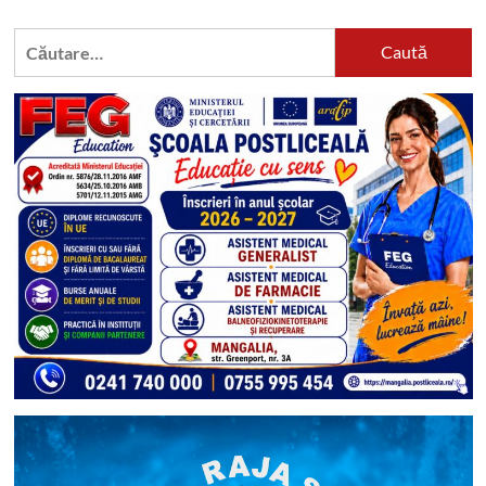
Caută
după: