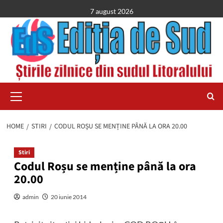
Skip
7 august 2026
to
content
Primary
Menu
HOME
STIRI
CODUL ROȘU SE MENȚINE PÂNĂ LA ORA 20.00
Stiri
Codul Roșu se menține până la ora
20.00
admin
20 iunie 2014