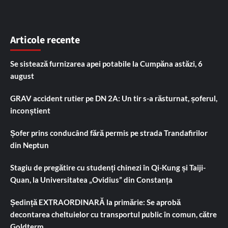
Articole recente
Se sistează furnizarea apei potabile la Cumpăna astăzi, 6
august
GRAV accident rutier pe DN 2A: Un tir s-a răsturnat, șoferul,
inconștient
Șofer prins conducând fără permis pe strada Trandafirilor
din Neptun
Stagiu de pregătire cu studenți chinezi în Qi-Kung și Taiji-
Quan, la Universitatea „Ovidius” din Constanța
Ședință EXTRAORDINARĂ la primărie: Se aprobă
decontarea cheltuielor cu transportul public în comun, către
Goldterm