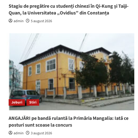
Stagiu de pregătire cu studenți chinezi în Qi-Kung și Taiji-
Quan, la Universitatea „Ovidius” din Constanța
admin
5 august 2026
Joburi
Stiri
ANGAJĂRI pe bandă rulantă la Primăria Mangalia: Iată ce
posturi sunt scoase la concurs
admin
3 august 2026