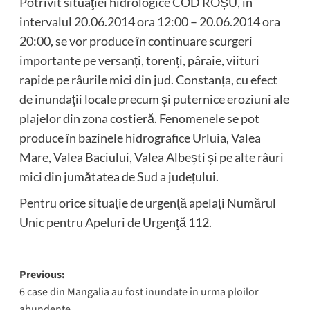
Potrivit situaţiei hidrologice COD ROȘU, în
intervalul 20.06.2014 ora 12:00 – 20.06.2014 ora
20:00, se vor produce în continuare scurgeri
importante pe versanți, torenți, pâraie, viituri
rapide pe râurile mici din jud. Constanța, cu efect
de inundații locale precum și puternice eroziuni ale
plajelor din zona costieră. Fenomenele se pot
produce în bazinele hidrografice Urluia, Valea
Mare, Valea Baciului, Valea Albești și pe alte râuri
mici din jumătatea de Sud a județului.
Pentru orice situaţie de urgenţă apelaţi Numărul
Unic pentru Apeluri de Urgenţă 112.
Post
Previous:
6 case din Mangalia au fost inundate în urma ploilor
navigation
abundente