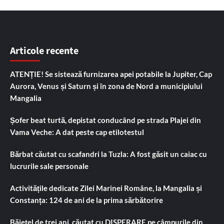
Articole recente
ATENȚIE! Se sistează furnizarea apei potabile la Jupiter, Cap
Aurora, Venus și Saturn și în zona de Nord a municipiului
Mangalia
Șofer beat turtă, depistat conducând pe strada Plajei din
Vama Veche: A dat peste cap etilotestul
Bărbat căutat cu scafandri la Tuzla: A fost găsit un caiac cu
lucrurile sale personale
Activitățile dedicate Zilei Marinei Române, la Mangalia și
Constanța: 124 de ani de la prima sărbătorire
Băiețel de trei ani, căutat cu DISPERARE pe câmpurile din