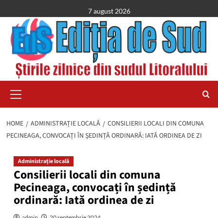
Skip
7 august 2026
to
content
Primary
Menu
HOME
ADMINISTRAȚIE LOCALĂ
CONSILIERII LOCALI DIN COMUNA
PECINEAGA, CONVOCAȚI ÎN ȘEDINȚĂ ORDINARĂ: IATĂ ORDINEA DE ZI
Administrație locală
Consilierii locali din comuna
Pecineaga, convocați în ședință
ordinară: Iată ordinea de zi
admin
20 septembrie 2024