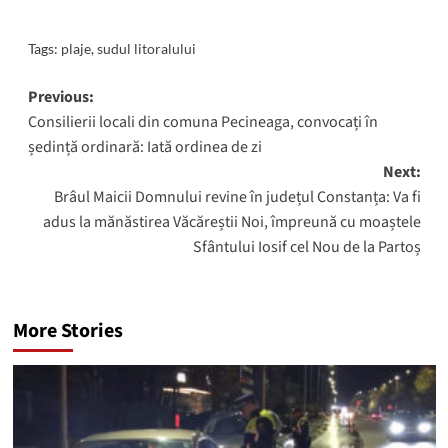
Tags:
plaje
,
sudul litoralului
Post
Previous:
Consilierii locali din comuna Pecineaga, convocați în
navigation
ședință ordinară: Iată ordinea de zi
Next:
Brâul Maicii Domnului revine în județul Constanța: Va fi
adus la mănăstirea Văcăreștii Noi, împreună cu moaștele
Sfântului Iosif cel Nou de la Partoș
More Stories