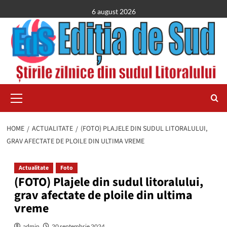
Skip
6 august 2026
to
content
Primary
Menu
HOME
ACTUALITATE
(FOTO) PLAJELE DIN SUDUL LITORALULUI,
GRAV AFECTATE DE PLOILE DIN ULTIMA VREME
Actualitate
Foto
(FOTO) Plajele din sudul litoralului,
grav afectate de ploile din ultima
vreme
admin
20 septembrie 2024