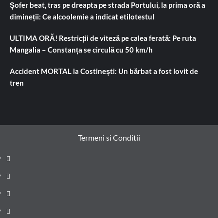
Șofer beat, tras pe dreapta pe strada Portului, la prima oră a
dimineții: Ce alcoolemie a indicat etilotestul
ULTIMA ORĂ! Restricții de viteză pe calea ferată: Pe ruta
Mangalia – Constanța se circulă cu 50 km/h
Accident MORTAL la Costinești: Un bărbat a fost lovit de
tren
Termeni si Conditii
Prima
pagină
Știri
de
Administrație
ultima
locală
Actualitate