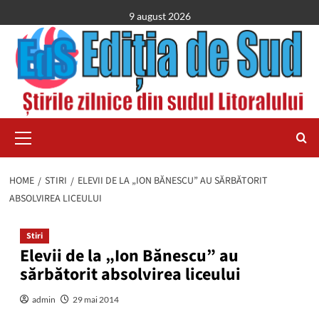
Skip
9 august 2026
to
content
Primary
Menu
HOME
STIRI
ELEVII DE LA „ION BĂNESCU” AU SĂRBĂTORIT
ABSOLVIREA LICEULUI
Stiri
Elevii de la „Ion Bănescu” au
sărbătorit absolvirea liceului
admin
29 mai 2014