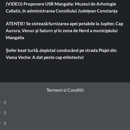
(VIDEO) Propunere USR Mangalia: Muzeul de Arhologie
Callatis, în administrarea Consiliului Județean Constanța
ATENȚIE! Se sistează furnizarea apei potabile la Jupiter, Cap
Aurora, Venus și Saturn și în zona de Nord a municipiului
Mangalia
Șofer beat turtă, depistat conducând pe strada Plajei din
Vama Veche: A dat peste cap etilotestul
Termeni si Conditii
Prima
pagină
Știri
de
Administrație