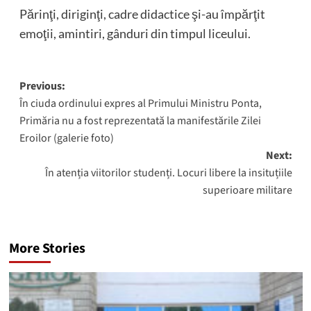
Părinţi, diriginţi, cadre didactice şi-au împărţit
emoţii, amintiri, gânduri din timpul liceului.
Post
Previous:
În ciuda ordinului expres al Primului Ministru Ponta,
navigation
Primăria nu a fost reprezentată la manifestările Zilei
Eroilor (galerie foto)
Next:
În atenția viitorilor studenți. Locuri libere la insituțiile
superioare militare
More Stories