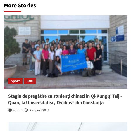
More Stories
Sport
Stiri
Stagiu de pregătire cu studenți chinezi în Qi-Kung și Taiji-
Quan, la Universitatea „Ovidius” din Constanța
admin
5 august 2026