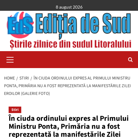
Skip
8 august 2026
to
content
Primary
Menu
HOME
STIRI
ÎN CIUDA ORDINULUI EXPRES AL PRIMULUI MINISTRU
PONTA, PRIMĂRIA NU A FOST REPREZENTATĂ LA MANIFESTĂRILE ZILEI
EROILOR (GALERIE FOTO)
Stiri
În ciuda ordinului expres al Primului
Ministru Ponta, Primăria nu a fost
reprezentată la manifestările Zilei