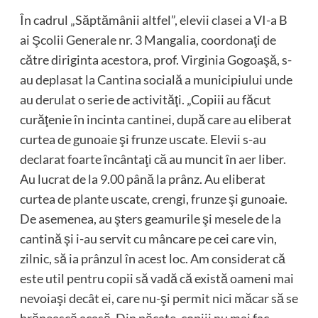
În cadrul „Săptămânii altfel”, elevii clasei a VI-a B
ai Şcolii Generale nr. 3 Mangalia, coordonaţi de
către diriginta acestora, prof. Virginia Gogoaşă, s-
au deplasat la Cantina socială a municipiului unde
au derulat o serie de activităţi. „Copiii au făcut
curăţenie în incinta cantinei, după care au eliberat
curtea de gunoaie şi frunze uscate. Elevii s-au
declarat foarte încântaţi că au muncit în aer liber.
Au lucrat de la 9.00 până la prânz. Au eliberat
curtea de plante uscate, crengi, frunze şi gunoaie.
De asemenea, au şters geamurile şi mesele de la
cantină şi i-au servit cu mâncare pe cei care vin,
zilnic, să ia prânzul în acest loc. Am considerat că
este util pentru copii să vadă că există oameni mai
nevoiaşi decât ei, care nu-şi permit nici măcar să se