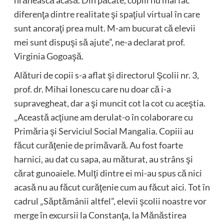
hrănească acasă. Din păcate, copiii nu mai fac
diferenţa dintre realitate şi spaţiul virtual în care
sunt ancoraţi prea mult. M-am bucurat că elevii
mei sunt dispuşi să ajute”, ne-a declarat prof.
Virginia Gogoaşă.
Alături de copii s-a aflat şi directorul Şcolii nr. 3,
prof. dr. Mihai Ionescu care nu doar că i-a
supravegheat, dar a şi muncit cot la cot cu aceştia.
„Această acţiune am derulat-o în colaborare cu
Primăria şi Serviciul Social Mangalia. Copiii au
făcut curăţenie de primăvară. Au fost foarte
harnici, au dat cu sapa, au măturat, au strâns şi
cărat gunoaiele. Mulţi dintre ei mi-au spus că nici
acasă nu au făcut curăţenie cum au făcut aici. Tot în
cadrul „Săptămânii altfel”, elevii şcolii noastre vor
merge în excursii la Constanţa, la Mănăstirea