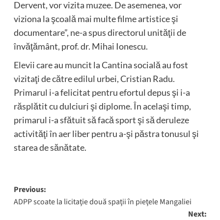
Dervent, vor vizita muzee. De asemenea, vor
viziona la şcoală mai multe filme artistice şi
documentare”, ne-a spus directorul unităţii de
învăţământ, prof. dr. Mihai Ionescu.
Elevii care au muncit la Cantina socială au fost
vizitaţi de către edilul urbei, Cristian Radu.
Primarul i-a felicitat pentru efortul depus şi i-a
răsplătit cu dulciuri şi diplome. În acelaşi timp,
primarul i-a sfătuit să facă sport şi să deruleze
activităţi în aer liber pentru a-şi păstra tonusul şi
starea de sănătate.
Post
Previous:
ADPP scoate la licitaţie două spaţii în pieţele Mangaliei
navigation
Next: