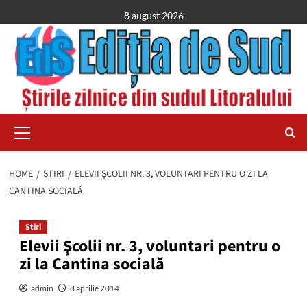
Skip
8 august 2026
to
content
Primary
Menu
HOME
STIRI
ELEVII ŞCOLII NR. 3, VOLUNTARI PENTRU O ZI LA
CANTINA SOCIALĂ
Stiri
Elevii Şcolii nr. 3, voluntari pentru o
zi la Cantina socială
admin
8 aprilie 2014