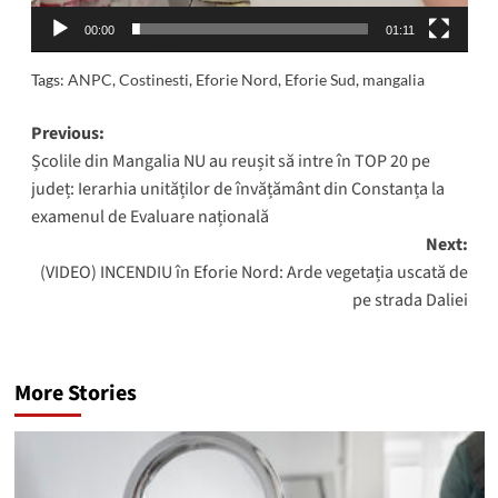
00:00
01:11
Tags:
ANPC
,
Costinesti
,
Eforie Nord
,
Eforie Sud
,
mangalia
Post
Previous:
Școlile din Mangalia NU au reușit să intre în TOP 20 pe
navigation
județ: Ierarhia unităților de învățământ din Constanța la
examenul de Evaluare națională
Next:
(VIDEO) INCENDIU în Eforie Nord: Arde vegetația uscată de
pe strada Daliei
More Stories