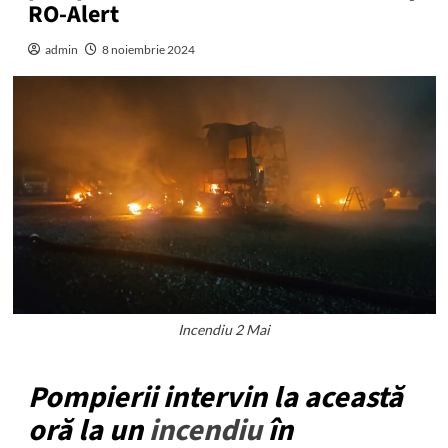
RO-Alert
admin
8 noiembrie 2024
Incendiu 2 Mai
Pompierii intervin la această
oră la un
incendiu
în