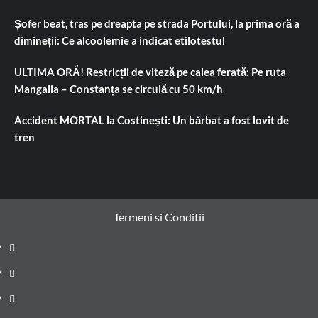
Șofer beat, tras pe dreapta pe strada Portului, la prima oră a
dimineții: Ce alcoolemie a indicat etilotestul
ULTIMA ORĂ! Restricții de viteză pe calea ferată: Pe ruta
Mangalia – Constanța se circulă cu 50 km/h
Accident MORTAL la Costinești: Un bărbat a fost lovit de
tren
Termeni si Conditii
Prima
pagină
Știri
de
Administrație