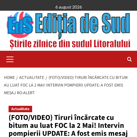
Skip
6 august 2026
to
content
Primary
Menu
HOME
ACTUALITATE
(FOTO/VIDEO) TIRURI ÎNCĂRCATE CU BITUM
AU LUAT FOC LA 2 MAI! INTERVIN POMPIERII UPDATE: A FOST EMIS
MESAJ RO-ALERT
Actualitate
(FOTO/VIDEO) Tiruri încărcate cu
bitum au luat FOC la 2 Mai! Intervin
pompierii UPDATE: A fost emis mesaj