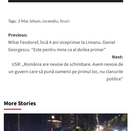
Tags:
2 Mai
,
bitum
,
incendiu
,
tiruri
Post
Previous:
Mihai Feodorof, încă 4 ani viceprimar la Limanu. Daniel
navigation
Georgescu: “Este pentru mine ca al doilea primar”
Next:
USR: „România are nevoie de schimbare. Avem nevoie de
un guvern care să pună oamenii pe primul loc, nu clanurile
politice”
More Stories