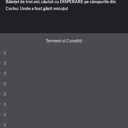
Băiețel de trei ani, căutat cu DISPERARE pe câmpurile din
Corbu: Unde a fost găsit micuțul
Termeni si Conditii
Prima
pagină
Știri
de
Administrație
ultima
locală
Actualitate
oră
Justiție
Cultura
Sănătate
Litoral