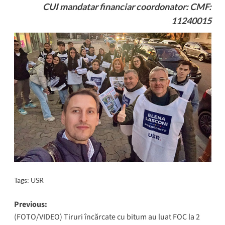
CUI mandatar financiar coordonator: CMF:
11240015
Tags:
USR
Post
Previous:
(FOTO/VIDEO) Tiruri încărcate cu bitum au luat FOC la 2
navigation