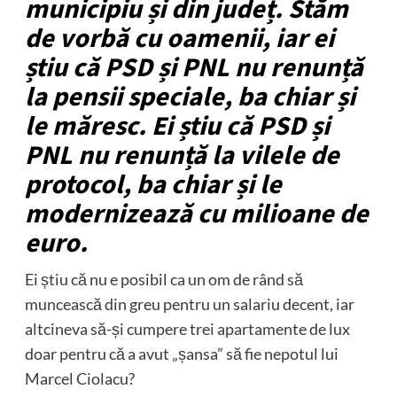
municipiu și din județ. Stăm
de vorbă cu oamenii, iar ei
știu că PSD și PNL nu renunță
la pensii speciale, ba chiar și
le măresc. Ei știu că PSD și
PNL nu renunță la vilele de
protocol, ba chiar și le
modernizează cu milioane de
euro.
Ei știu că nu e posibil ca un om de rând să
muncească din greu pentru un salariu decent, iar
altcineva să-și cumpere trei apartamente de lux
doar pentru că a avut „șansa” să fie nepotul lui
Marcel Ciolacu?