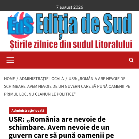
Skip
7 august 2026
to
content
Primary
Menu
HOME
ADMINISTRAȚIE LOCALĂ
USR: „ROMÂNIA ARE NEVOIE DE
SCHIMBARE. AVEM NEVOIE DE UN GUVERN CARE SĂ PUNĂ OAMENII PE
PRIMUL LOC, NU CLANURILE POLITICE”
Administrație locală
USR: „România are nevoie de
schimbare. Avem nevoie de un
guvern care să pună oamenii pe