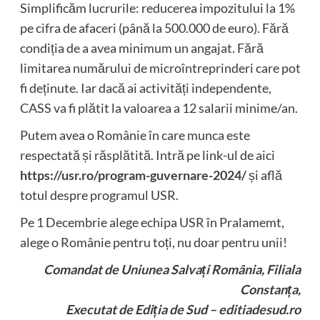
Simplificăm lucrurile: reducerea impozitului la 1%
pe cifra de afaceri (până la 500.000 de euro). ⁠Fără
condiția de a avea minimum un angajat. ⁠Fără
limitarea numărului de microîntreprinderi care pot
fi deținute. Iar dacă ai activități independente,
CASS va fi plătit la valoarea a 12 salarii minime/an.
Putem avea o Românie în care munca este
respectată și răsplătită. Intră pe link-ul de aici
https://usr.ro/program-guvernare-2024/
și află
totul despre programul USR.
Pe 1 Decembrie alege echipa USR în Pralamemt,
alege o Românie pentru toți, nu doar pentru unii!
Comandat de Uniunea Salvați România, Filiala
Constanța,
Executat de Ediția de Sud – editiadesud.ro