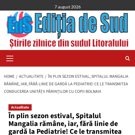
Skip
7 august 2026
to
content
Primary
Menu
HOME
ACTUALITATE
ÎN PLIN SEZON ESTIVAL, SPITALUL MANGALIA
RĂMÂNE, IAR, FĂRĂ LINIE DE GARDĂ LA PEDIATRIE! CE LE TRANSMITEA
CONDUCEREA UNITĂȚII PĂRINȚILOR CU COPII BOLNAVI
Actualitate
În plin sezon estival, Spitalul
Mangalia rămâne, iar, fără linie de
gardă la Pediatrie! Ce le transmitea