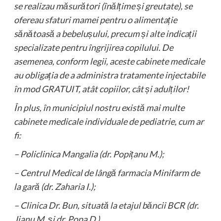
se realizau măsurători (înălțime și greutate), se
ofereau sfaturi mamei pentru o alimentație
sănătoasă a bebelușului, precum și alte indicații
specializate pentru îngrijirea copilului. De
asemenea, conform legii, aceste cabinete medicale
au obligația de a administra tratamente injectabile
în mod GRATUIT, atât copiilor, cât și adulților!
În plus, în municipiul nostru există mai multe
cabinete medicale individuale de pediatrie, cum ar
fi:
– Policlinica Mangalia (dr. Popițanu M.);
– Centrul Medical de lângă farmacia Minifarm de
la gară (dr. Zaharia I.);
– Clinica Dr. Bun, situată la etajul băncii BCR (dr.
Jianu M. și dr. Popa D.).