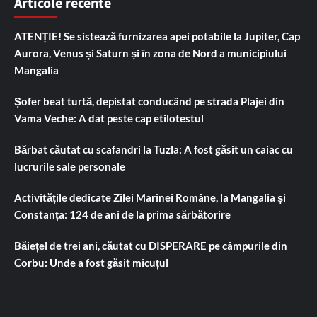
Articole recente
ATENȚIE! Se sistează furnizarea apei potabile la Jupiter, Cap
Aurora, Venus și Saturn și în zona de Nord a municipiului
Mangalia
Șofer beat turtă, depistat conducând pe strada Plajei din
Vama Veche: A dat peste cap etilotestul
Bărbat căutat cu scafandri la Tuzla: A fost găsit un caiac cu
lucrurile sale personale
Activitățile dedicate Zilei Marinei Române, la Mangalia și
Constanța: 124 de ani de la prima sărbătorire
Băiețel de trei ani, căutat cu DISPERARE pe câmpurile din
Corbu: Unde a fost găsit micuțul