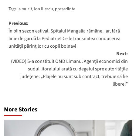
Tags:
a murit
,
Ion Iliescu
,
președinte
Post
Previous:
În plin sezon estival, Spitalul Mangalia rămâne, iar, fără
navigation
linie de gardă la Pediatrie! Ce le transmitea conducerea
unității părinților cu copii bolnavi
Next:
(VIDEO) S-a constituit OMD Limanu. Agenții economici din
sudul litoralului arată cu degetul spre autoritățile
județene: „Plajele nu sunt sub contract, trebuie să fie
libere!”
More Stories