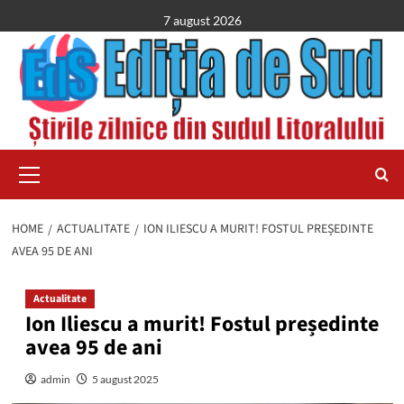
Skip
7 august 2026
to
content
Primary
Menu
HOME
ACTUALITATE
ION ILIESCU A MURIT! FOSTUL PREȘEDINTE
AVEA 95 DE ANI
Actualitate
Ion Iliescu a murit! Fostul președinte
avea 95 de ani
admin
5 august 2025