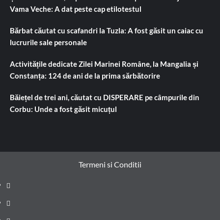
Vama Veche: A dat peste cap etilotestul
Bărbat căutat cu scafandri la Tuzla: A fost găsit un caiac cu
lucrurile sale personale
Activitățile dedicate Zilei Marinei Române, la Mangalia și
Constanța: 124 de ani de la prima sărbătorire
Băiețel de trei ani, căutat cu DISPERARE pe câmpurile din
Corbu: Unde a fost găsit micuțul
Termeni si Conditii
Prima
pagină
Știri
de
Administrație