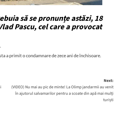
ebuia să se pronunțe astăzi, 18
Vlad Pascu, cel care a provocat
.
sta a primit o condamnare de zece ani de închisoare.
Next:
i
(VIDEO) Nu mai au pic de minte! La Olimp jandarmii au venit
în ajutorul salvamarilor pentru a scoate din apă mai mulți
turiști