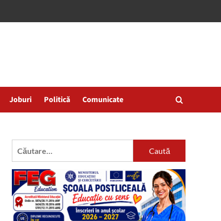
Joburi
Politică
Comunicate
Caută
după: