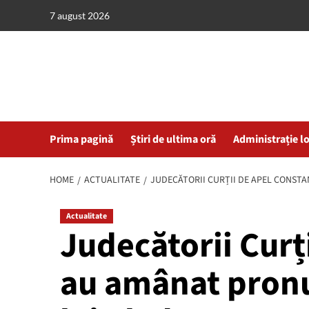
Skip
7 august 2026
to
content
Prima pagină
Știri de ultima oră
Administrație l
HOME
ACTUALITATE
JUDECĂTORII CURȚII DE APEL CONST
Actualitate
Judecătorii Curț
au amânat pronu