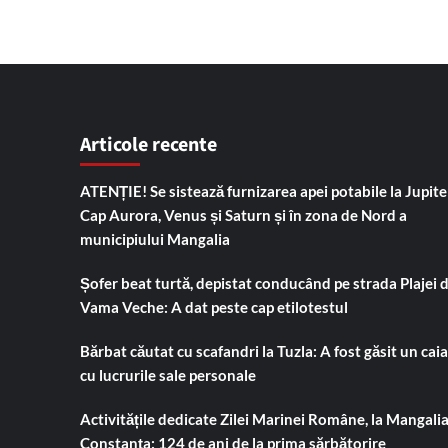
Articole recente
ATENȚIE! Se sistează furnizarea apei potabile la Jupiter
Cap Aurora, Venus și Saturn și în zona de Nord a
municipiului Mangalia
Șofer beat turtă, depistat conducând pe strada Plajei 
Vama Veche: A dat peste cap etilotestul
Bărbat căutat cu scafandri la Tuzla: A fost găsit un cai
cu lucrurile sale personale
Activitățile dedicate Zilei Marinei Române, la Mangalia
Constanța: 124 de ani de la prima sărbătorire