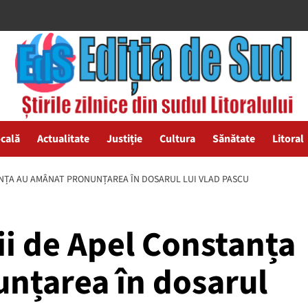
ocală
Actualitate
Justiție
Cultura
Sănătate
Litoral
ANȚA AU AMÂNAT PRONUNȚAREA ÎN DOSARUL LUI VLAD PASCU
ii de Apel Constanța
nțarea în dosarul