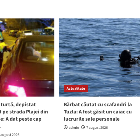
Actualitate
 turtă, depistat
Bărbat căutat cu scafandri la
pe strada Plajei din
Tuzla: A fost găsit un caiac cu
e: A dat peste cap
lucrurile sale personale
l
admin
7 august 2026
 august 2026