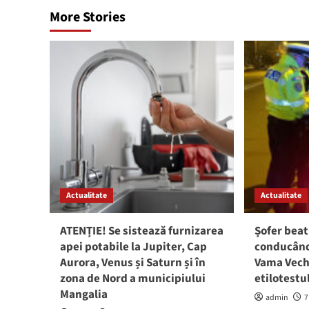
More Stories
Actualitate
Actualitate
ATENȚIE! Se sistează furnizarea
Șofer beat
apei potabile la Jupiter, Cap
conducând 
Aurora, Venus și Saturn și în
Vama Vech
zona de Nord a municipiului
etilotestu
Mangalia
admin
7