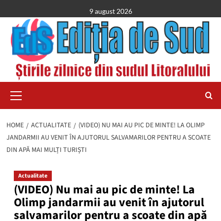
Skip
9 august 2026
to
content
Primary
Menu
HOME
ACTUALITATE
(VIDEO) NU MAI AU PIC DE MINTE! LA OLIMP
JANDARMII AU VENIT ÎN AJUTORUL SALVAMARILOR PENTRU A SCOATE
DIN APĂ MAI MULȚI TURIȘTI
Actualitate
(VIDEO) Nu mai au pic de minte! La
Olimp jandarmii au venit în ajutorul
salvamarilor pentru a scoate din apă