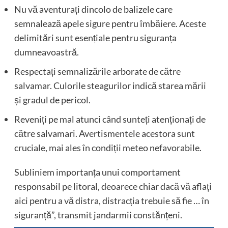
Nu vă aventurați dincolo de balizele care
semnalează apele sigure pentru îmbăiere. Aceste
delimitări sunt esențiale pentru siguranța
dumneavoastră.
Respectați semnalizările arborate de către
salvamar. Culorile steagurilor indică starea mării
și gradul de pericol.
Reveniți pe mal atunci când sunteți atenționați de
către salvamari. Avertismentele acestora sunt
cruciale, mai ales în condiții meteo nefavorabile.
Subliniem importanța unui comportament
responsabil pe litoral, deoarece chiar dacă vă aflați
aici pentru a vă distra, distracția trebuie să fie … în
siguranță”, transmit jandarmii constănțeni.