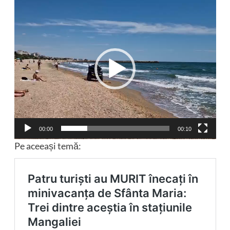
Player
video
00:00
00:10
Pe aceeași temă: