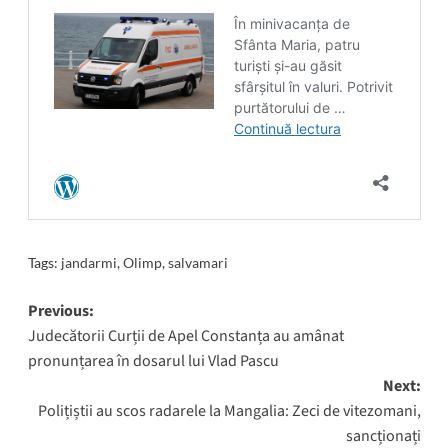
Tags:
jandarmi
,
Olimp
,
salvamari
Post
Previous:
Judecătorii Curții de Apel Constanța au amânat
navigation
pronunțarea în dosarul lui Vlad Pascu
Next:
Polițiștii au scos radarele la Mangalia: Zeci de vitezomani,
sancționați